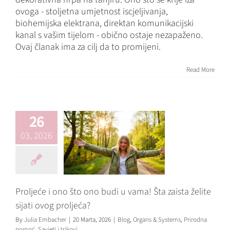
ovoga - stoljetna umjetnost iscjeljivanja,
biohemijska elektrana, direktan komunikacijski
kanal s vašim tijelom - obično ostaje nezapaženo.
Proljeće i ono što
Ovaj članak ima za cilj da to promijeni.
ono budi u vama!
Read More
Šta zaista želite
sijati ovog
proljeća?
26
Blog
Organs & Systems
Prirodna pomoć
Savjeti i
03, 2026
trikovi
Proljeće i ono što ono budi u vama! Šta zaista želite
sijati ovog proljeća?
By
Julia Embacher
|
20 Marta, 2026
|
Blog
,
Organs & Systems
,
Prirodna
pomoć
,
Savjeti i trikovi