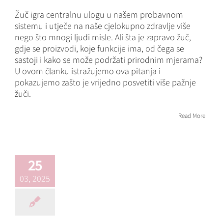
Žuč igra centralnu ulogu u našem probavnom
sistemu i utječe na naše cjelokupno zdravlje više
nego što mnogi ljudi misle. Ali šta je zapravo žuč,
gdje se proizvodi, koje funkcije ima, od čega se
sastoji i kako se može podržati prirodnim mjerama?
U ovom članku istražujemo ova pitanja i
pokazujemo zašto je vrijedno posvetiti više pažnje
žuči.
Jetra –
Read More
multitalent
našeg tijela i
kako ga možemo
25
podržati
03, 2025
prirodnim putem
Blog
Organs & Systems
Osnove
Prirodna pomoć
Savjeti i trikovi
zdravlje