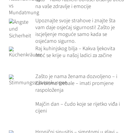
na vaše zdravlje i emocije
Upoznajte svoje strahove i znajte šta
vam daje osjećaj sigurnosti! Zašto je
iscjeljenje moguće samo kada se
osjećamo sigurno.
Raj kuhinjskog bilja – Kakva ljekovita
moć se krije u našoj ladici za začine
Zašto je nama ženama dozvoljeno – i
čak bismo trebale – imati promjene
raspoloženja
Majčin dan – čudo koje se rijetko viđa i
cijeni
Hronični sinusitis – simptomi u glavi –