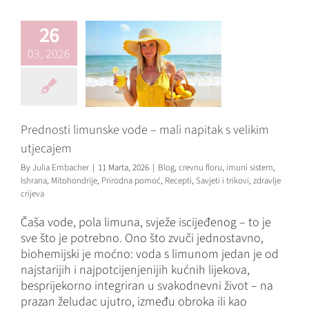
Blog
crevnu floru
imuni
sistem
Ishrana
Mitohondrije
26
Prirodna pomoć
Recepti
Savjeti i trikovi
zdravlje
03, 2026
crijeva
Prednosti limunske vode – mali napitak s velikim
utjecajem
By
Julia Embacher
|
11 Marta, 2026
|
Blog
,
crevnu floru
,
imuni sistem
,
Ishrana
,
Mitohondrije
,
Prirodna pomoć
,
Recepti
,
Savjeti i trikovi
,
zdravlje
crijeva
Čaša vode, pola limuna, svježe iscijeđenog – to je
sve što je potrebno. Ono što zvuči jednostavno,
biohemijski je moćno: voda s limunom jedan je od
najstarijih i najpotcijenjenijih kućnih lijekova,
besprijekorno integriran u svakodnevni život – na
prazan želudac ujutro, između obroka ili kao