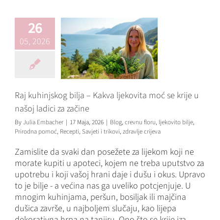
ladici za začine
Blog
crevnu floru
ljekovito
26
bilje
Prirodna pomoć
Recepti
Savjeti i trikovi
05, 2026
zdravlje crijeva
Raj kuhinjskog bilja – Kakva ljekovita moć se krije u
našoj ladici za začine
By
Julia Embacher
|
17 Maja, 2026
|
Blog
,
crevnu floru
,
ljekovito bilje
,
Prirodna pomoć
,
Recepti
,
Savjeti i trikovi
,
zdravlje crijeva
Zamislite da svaki dan posežete za lijekom koji ne
morate kupiti u apoteci, kojem ne treba uputstvo za
upotrebu i koji vašoj hrani daje i dušu i okus. Upravo
to je bilje - a većina nas ga uveliko potcjenjuje. U
mnogim kuhinjama, peršun, bosiljak ili majčina
dušica završe, u najboljem slučaju, kao lijepa
dekorativna hrpa na tanjiru. Ono što se krije iza