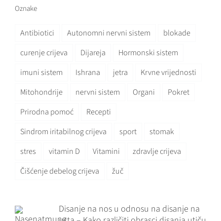
Oznake
Antibiotici
Autonomni nervni sistem
blokade
curenje crijeva
Dijareja
Hormonski sistem
imuni sistem
Ishrana
jetra
Krvne vrijednosti
Mitohondrije
nervni sistem
Organi
Pokret
Prirodna pomoć
Recepti
Sindrom iritabilnog crijeva
sport
stomak
stres
vitamin D
Vitamini
zdravlje crijeva
Čišćenje debelog crijeva
žuč
Disanje na nos u odnosu na disanje na
usta – Kako različiti obrasci disanja utiču