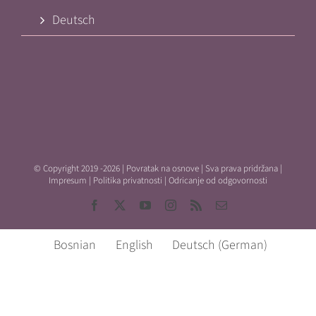
Deutsch
© Copyright 2019 -
2026 | Povratak na osnove | Sva prava pridržana |
Impresum
|
Politika privatnosti
|
Odricanje od odgovornosti
Facebook
X
YouTube
Instagram
Rss
Email
Bosnian
English
Deutsch
(
German
)