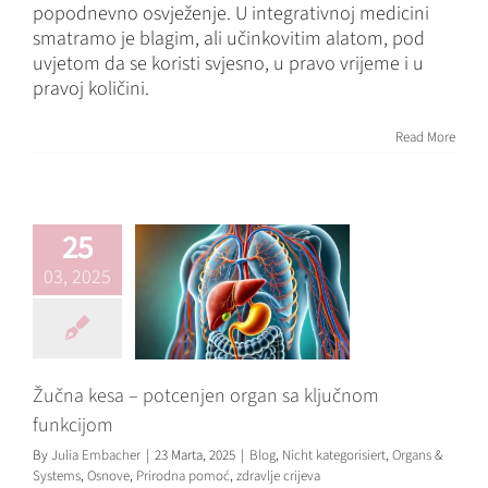
popodnevno osvježenje. U integrativnoj medicini
smatramo je blagim, ali učinkovitim alatom, pod
uvjetom da se koristi svjesno, u pravo vrijeme i u
pravoj količini.
Žučna kesa –
potcenjen organ
Read More
sa ključnom
funkcijom
Blog
Nicht kategorisiert
Organs & Systems
Osnove
25
Prirodna pomoć
zdravlje
03, 2025
crijeva
Žučna kesa – potcenjen organ sa ključnom
funkcijom
By
Julia Embacher
|
23 Marta, 2025
|
Blog
,
Nicht kategorisiert
,
Organs &
Systems
,
Osnove
,
Prirodna pomoć
,
zdravlje crijeva