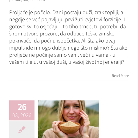
Proljeće je počelo. Dani postaju duži, zrak topliji, a
negdje se već pojavljuju prvi žuti cvjetovi forzicije. I
gotovo svi to osjećaju - to tiho trnce, tu potrebu da
širom otvore prozore, da odbace teške zimske
pokrivače, da počnu ispočetka. Ali šta ako ovaj
impuls ide mnogo dublje nego što mislimo? Šta ako
Ljuske psilijuma i
proljeće ne počinje samo vani, već i u vama - u
vašem tijelu, u vašoj duši, u vašoj životnoj energiji?
njihov uticaj na
crijeva,
Read More
holesterol i šećer
u krvi
Blog
Čišćenje debelog
26
crijeva
crevnu floru
Ishrana
Krvne vrijednosti
Prirodna
03, 2026
pomoć
Savjeti i trikovi
zdravlje crijeva