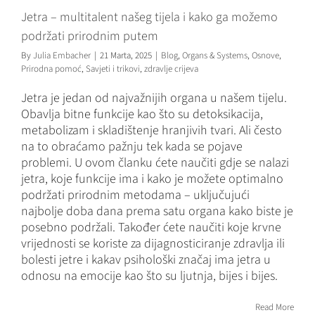
crijeva
Jetra – multitalent našeg tijela i kako ga možemo
podržati prirodnim putem
By
Julia Embacher
|
21 Marta, 2025
|
Blog
,
Organs & Systems
,
Osnove
,
Prirodna pomoć
,
Savjeti i trikovi
,
zdravlje crijeva
Jetra je jedan od najvažnijih organa u našem tijelu.
Obavlja bitne funkcije kao što su detoksikacija,
metabolizam i skladištenje hranjivih tvari. Ali često
na to obraćamo pažnju tek kada se pojave
problemi. U ovom članku ćete naučiti gdje se nalazi
jetra, koje funkcije ima i kako je možete optimalno
podržati prirodnim metodama – uključujući
najbolje doba dana prema satu organa kako biste je
posebno podržali. Također ćete naučiti koje krvne
vrijednosti se koriste za dijagnosticiranje zdravlja ili
bolesti jetre i kakav psihološki značaj ima jetra u
odnosu na emocije kao što su ljutnja, bijes i bijes.
Read More