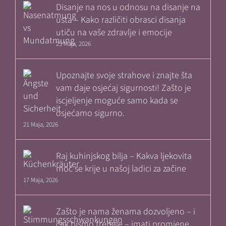
Disanje na nos u odnosu na disanje na
usta – Kako različiti obrasci disanja
utiču na vaše zdravlje i emocije
25 Maja, 2026
Upoznajte svoje strahove i znajte šta
vam daje osjećaj sigurnosti! Zašto je
iscjeljenje moguće samo kada se
osjećamo sigurno.
21 Maja, 2026
Raj kuhinjskog bilja – Kakva ljekovita
moć se krije u našoj ladici za začine
17 Maja, 2026
Zašto je nama ženama dozvoljeno – i
čak bismo trebale – imati promjene