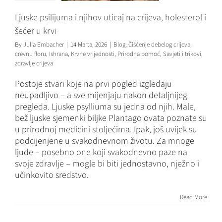
Ljuske psilijuma i njihov uticaj na crijeva, holesterol i
šećer u krvi
By
Julia Embacher
|
14 Marta, 2026
|
Blog
,
Čišćenje debelog crijeva
,
crevnu floru
,
Ishrana
,
Krvne vrijednosti
,
Prirodna pomoć
,
Savjeti i trikovi
,
zdravlje crijeva
Postoje stvari koje na prvi pogled izgledaju
neupadljivo – a sve mijenjaju nakon detaljnijeg
pregleda. Ljuske psylliuma su jedna od njih. Male,
bež ljuske sjemenki biljke Plantago ovata poznate su
u prirodnoj medicini stoljećima. Ipak, još uvijek su
podcijenjene u svakodnevnom životu. Za mnoge
ljude – posebno one koji svakodnevno paze na
svoje zdravlje – mogle bi biti jednostavno, nježno i
Prednosti
učinkovito sredstvo.
limunske vode –
mali napitak s
Read More
velikim utjecajem