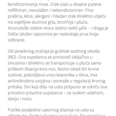
kondicioniranja nosa. Zrak ulazi u disajne puteve
nefiltriran, neovlažen i nekondicioniran. Fina
prašina, klice, alergeni i hladan zrak direktno utječu
na osjetljive sluznice grla, bronhija i pluća.
Imunološki sistem mora stalno raditi jače – i stoga je
češće izložen izazovima jer nedostaje prva linija
odbrane.
Od posebnog značaja je gubitak azotnog oksida
(NO). Ova supstanca se proizvodi isključivo u
sinusima i direktno se transportuje u pluća samo
prilikom disanja kroz nos. Azotni oksid širi krvne
sudove, poboljšava unos kiseonika u tkiva, ima
antimikrobna svojstva i pomaže u regulaciji krvnog
pritiska. Oni koji dišu na usta potpuno se odriču ove
prirodno prisutne supstance – sa svakim udahom,
danju i noću.
Fizičke posljedice upornog disanja na usta su
višestruke: Oralna sluznica se isušuje, što povećava