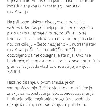
utjecaj na nervni sistem i psihu: nastaje trenutak
između vanjskog i unutrašnjeg. Trenutak
rasuđivanja.
Na psihosomatskom nivou, ovo je od velike
važnosti. Jer nos postavlja pitanja prije nego što
pusti unutra. Ispituje, filtrira, odlučuje. I ovaj
fiziološki stav se odražava u duši: oni koji dišu kroz
nos praktikuju – često nesvjesno – unutrašnji stav
rasuđivanja. Šta želim upiti? Šta ne? Šta je
dozvoljeno da me dosegne, a šta nije? Ovo nije
hladnoća, nije zatvorenost – to je zdrava unutrašnja
granica. Svijest da vlastito unutrašnje ja vrijedi
zaštititi.
Nazalno disanje, u ovom smislu, je čin
samopoštovanja. Zaštita vlastitog unutršnjeg ja
znak je samopoštovanja. Sposobnost pauziranja i
filtriranja prije reagiranja omogućava osobi da
djeluje iznutra, a ne pod vanjskim pritiskom.