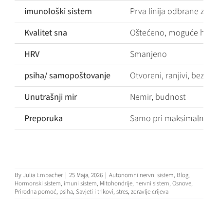
imunološki sistem
Prva linija odbrane zao
Kvalitet sna
Oštećeno, moguće hrka
HRV
Smanjeno
psiha/ samopoštovanje
Otvoreni, ranjivi, bez g
Unutrašnji mir
Nemir, budnost
Preporuka
Samo pri maksimalnom 
By
Julia Embacher
|
25 Maja, 2026
|
Autonomni nervni sistem
,
Blog
,
Hormonski sistem
,
imuni sistem
,
Mitohondrije
,
nervni sistem
,
Osnove
,
Prirodna pomoć
,
psiha
,
Savjeti i trikovi
,
stres
,
zdravlje crijeva