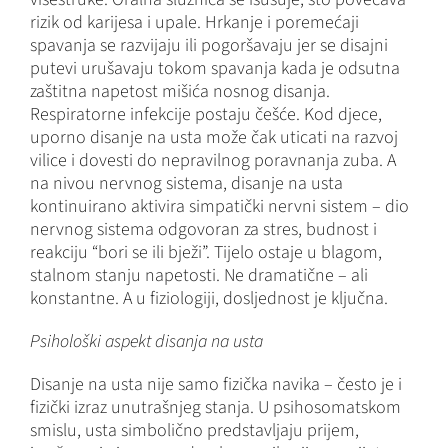
rizik od karijesa i upale. Hrkanje i poremećaji
spavanja se razvijaju ili pogoršavaju jer se disajni
putevi urušavaju tokom spavanja kada je odsutna
zaštitna napetost mišića nosnog disanja.
Respiratorne infekcije postaju češće. Kod djece,
uporno disanje na usta može čak uticati na razvoj
vilice i dovesti do nepravilnog poravnanja zuba. A
na nivou nervnog sistema, disanje na usta
kontinuirano aktivira simpatički nervni sistem – dio
nervnog sistema odgovoran za stres, budnost i
reakciju “bori se ili bježi”. Tijelo ostaje u blagom,
stalnom stanju napetosti. Ne dramatične – ali
konstantne. A u fiziologiji, dosljednost je ključna.
Psihološki aspekt disanja na usta
Disanje na usta nije samo fizička navika – često je i
fizički izraz unutrašnjeg stanja. U psihosomatskom
smislu, usta simbolično predstavljaju prijem,