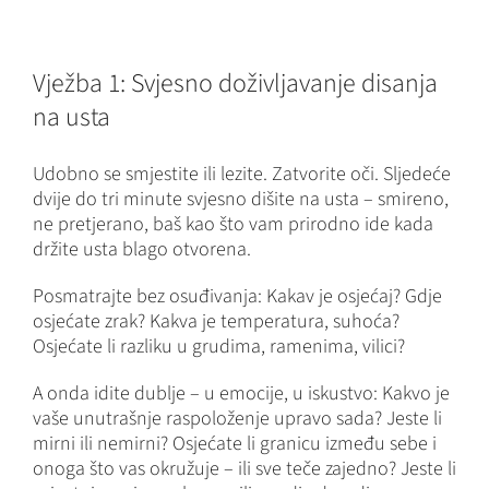
Vježba 1: Svjesno doživljavanje disanja
na usta
Udobno se smjestite ili lezite. Zatvorite oči. Sljedeće
dvije do tri minute svjesno dišite na usta – smireno,
ne pretjerano, baš kao što vam prirodno ide kada
držite usta blago otvorena.
Posmatrajte bez osuđivanja: Kakav je osjećaj? Gdje
osjećate zrak? Kakva je temperatura, suhoća?
Osjećate li razliku u grudima, ramenima, vilici?
A onda idite dublje – u emocije, u iskustvo: Kakvo je
vaše unutrašnje raspoloženje upravo sada? Jeste li
mirni ili nemirni? Osjećate li granicu između sebe i
onoga što vas okružuje – ili sve teče zajedno? Jeste li