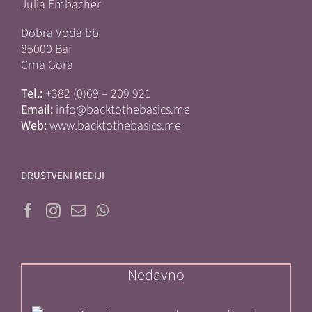
Julia Embacher
Dobra Voda bb
85000 Bar
Crna Gora
Tel.:
+382 (0)69 – 209 921
Email:
info@backtothebasics.me
Web:
www.backtothebasics.me
DRUŠTVENI MEDIJI
Nedavno