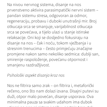
Na nivou nervnog sistema, disanje na nos
prvenstveno aktivira parasimpatički nervni sistem –
pandan sistemu stresa, odgovoran za odmor,
regeneraciju, probavu i duboki unutrašnji mir. Broj
otkucaja srca se smanjuje, varijabilnost otkucaja
srca se povećava, a tijelo ulazi u stanje istinske
relaksacije. Oni koji se dosljedno fokusiraju na
disanje na nos – čak i noću, tokom vježbanja i u
stresnim trenucima – često primjećuju značajne
promjene nakon samo nekoliko sedmica: dublji san,
smirenije raspoloženje, povećanu otpornost i
smanjenu razdražljivost.
Psihološki aspekt disanja kroz nos
Nos ne filtrira samo zrak – on filtrira i, metaforički
rečeno, ono što nam dolazi izvana. Disajni putevi su
duži, otpor malo povećan, disanje usporava. Ova
minimalna pauza sa svakim udahom ima dubok