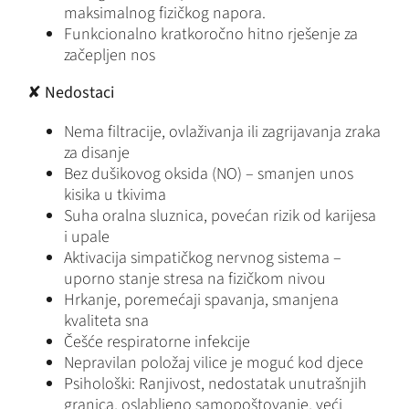
maksimalnog fizičkog napora.
Funkcionalno kratkoročno hitno rješenje za
začepljen nos
✘
Nedostaci
Nema filtracije, ovlaživanja ili zagrijavanja zraka
za disanje
Bez dušikovog oksida (NO) – smanjen unos
kisika u tkivima
Suha oralna sluznica, povećan rizik od karijesa
i upale
Aktivacija simpatičkog nervnog sistema –
uporno stanje stresa na fizičkom nivou
Hrkanje, poremećaji spavanja, smanjena
kvaliteta sna
Češće respiratorne infekcije
Nepravilan položaj vilice je moguć kod djece
Psihološki: Ranjivost, nedostatak unutrašnjih
granica, oslabljeno samopoštovanje, veći