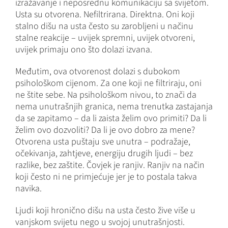
izražavanje i neposrednu komunikaciju sa svijetom.
Usta su otvorena. Nefiltrirana. Direktna. Oni koji
stalno dišu na usta često su zarobljeni u načinu
stalne reakcije – uvijek spremni, uvijek otvoreni,
uvijek primaju ono što dolazi izvana.
Međutim, ova otvorenost dolazi s dubokom
psihološkom cijenom. Za one koji ne filtriraju, oni
ne štite sebe. Na psihološkom nivou, to znači da
nema unutrašnjih granica, nema trenutka zastajanja
da se zapitamo – da li zaista želim ovo primiti? Da li
želim ovo dozvoliti? Da li je ovo dobro za mene?
Otvorena usta puštaju sve unutra – podražaje,
očekivanja, zahtjeve, energiju drugih ljudi – bez
razlike, bez zaštite. Čovjek je ranjiv. Ranjiv na način
koji često ni ne primjećuje jer je to postala takva
navika.
Ljudi koji hronično dišu na usta često žive više u
vanjskom svijetu nego u svojoj unutrašnjosti.