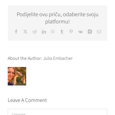
Podijelite ovu priču, odaberite svoju
platformu!
Facebook
X
Reddit
LinkedIn
WhatsApp
Tumblr
Pinterest
Vk
Xing
Email
About the Author:
Julia Embacher
Leave A Comment
Comment