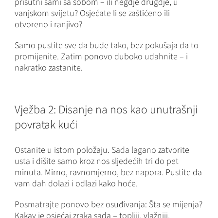
prisutni sami sa sobom – ili negdje drugdje, u
vanjskom svijetu? Osjećate li se zaštićeno ili
otvoreno i ranjivo?
Samo pustite sve da bude tako, bez pokušaja da to
promijenite. Zatim ponovo duboko udahnite – i
nakratko zastanite.
Vježba 2: Disanje na nos kao unutrašnji
povratak kući
Ostanite u istom položaju. Sada lagano zatvorite
usta i dišite samo kroz nos sljedećih tri do pet
minuta. Mirno, ravnomjerno, bez napora. Pustite da
vam dah dolazi i odlazi kako hoće.
Posmatrajte ponovo bez osuđivanja: Šta se mijenja?
Kakav je osjećaj zraka sada – topliji, vlažniji,