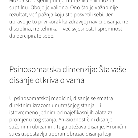
Možda ste osjetili primjetnu razliku – ili možda
suptilnu. Oboje je validno. Ono što je važno nije
rezultat, već pažnja koju ste posvetili sebi. Jer
upravo je to prvi korak ka zdravijoj navici disanja: ne
disciplina, ne tehnika – već svjesnost. I spremnost
da percipirate sebe.
Psihosomatska dimenzija: Šta vaše
disanje otkriva o vama
U psihosomatskoj medicini, disanje se smatra
direktnim izrazom unutrašnjeg stanja – i
istovremeno jednim od najefikasnijih alata za
promjenu tog stanja. Anksioznost čini disanje
suženim i ubrzanim. Tuga otežava disanje. Hronični
stres uspostavlja uporan obrazac disanja koji