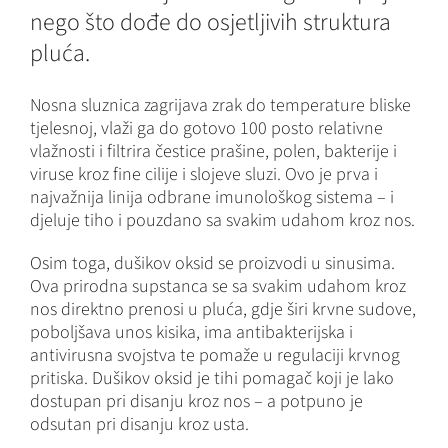
nego što dođe do osjetljivih struktura
pluća.
Nosna sluznica zagrijava zrak do temperature bliske
tjelesnoj, vlaži ga do gotovo 100 posto relativne
vlažnosti i filtrira čestice prašine, polen, bakterije i
viruse kroz fine cilije i slojeve sluzi. Ovo je prva i
najvažnija linija odbrane imunološkog sistema – i
djeluje tiho i pouzdano sa svakim udahom kroz nos.
Osim toga, dušikov oksid se proizvodi u sinusima.
Ova prirodna supstanca se sa svakim udahom kroz
nos direktno prenosi u pluća, gdje širi krvne sudove,
poboljšava unos kisika, ima antibakterijska i
antivirusna svojstva te pomaže u regulaciji krvnog
pritiska. Dušikov oksid je tihi pomagač koji je lako
dostupan pri disanju kroz nos – a potpuno je
odsutan pri disanju kroz usta.