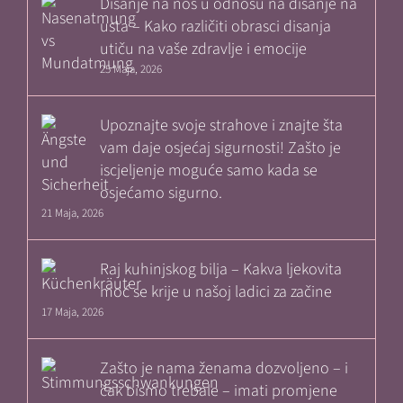
Disanje na nos u odnosu na disanje na
usta – Kako različiti obrasci disanja
utiču na vaše zdravlje i emocije
25 Maja, 2026
Upoznajte svoje strahove i znajte šta
vam daje osjećaj sigurnosti! Zašto je
iscjeljenje moguće samo kada se
osjećamo sigurno.
21 Maja, 2026
Raj kuhinjskog bilja – Kakva ljekovita
moć se krije u našoj ladici za začine
17 Maja, 2026
Zašto je nama ženama dozvoljeno – i
čak bismo trebale – imati promjene