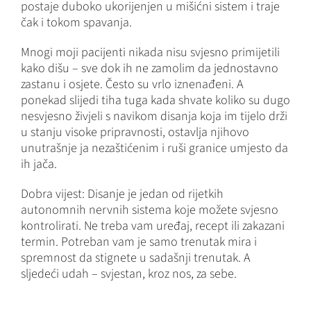
postaje duboko ukorijenjen u mišićni sistem i traje
čak i tokom spavanja.
Mnogi moji pacijenti nikada nisu svjesno primijetili
kako dišu – sve dok ih ne zamolim da jednostavno
zastanu i osjete. Često su vrlo iznenađeni. A
ponekad slijedi tiha tuga kada shvate koliko su dugo
nesvjesno živjeli s navikom disanja koja im tijelo drži
u stanju visoke pripravnosti, ostavlja njihovo
unutrašnje ja nezaštićenim i ruši granice umjesto da
ih jača.
Dobra vijest: Disanje je jedan od rijetkih
autonomnih nervnih sistema koje možete svjesno
kontrolirati. Ne treba vam uređaj, recept ili zakazani
termin. Potreban vam je samo trenutak mira i
spremnost da stignete u sadašnji trenutak. A
sljedeći udah – svjestan, kroz nos, za sebe.