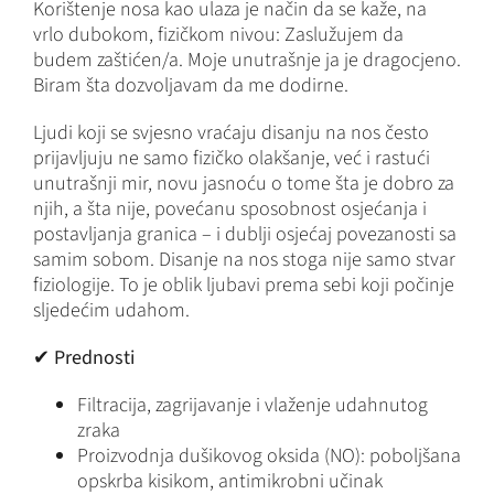
Korištenje nosa kao ulaza je način da se kaže, na
vrlo dubokom, fizičkom nivou: Zaslužujem da
budem zaštićen/a. Moje unutrašnje ja je dragocjeno.
Biram šta dozvoljavam da me dodirne.
Ljudi koji se svjesno vraćaju disanju na nos često
prijavljuju ne samo fizičko olakšanje, već i rastući
unutrašnji mir, novu jasnoću o tome šta je dobro za
njih, a šta nije, povećanu sposobnost osjećanja i
postavljanja granica – i dublji osjećaj povezanosti sa
samim sobom. Disanje na nos stoga nije samo stvar
fiziologije. To je oblik ljubavi prema sebi koji počinje
sljedećim udahom.
✔
Prednosti
Filtracija, zagrijavanje i vlaženje udahnutog
zraka
Proizvodnja dušikovog oksida (NO): poboljšana
opskrba kisikom, antimikrobni učinak