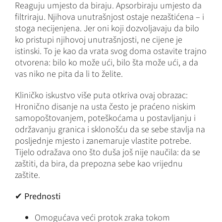
Reaguju umjesto da biraju. Apsorbiraju umjesto da
filtriraju. Njihova unutrašnjost ostaje nezaštićena – i
stoga necijenjena. Jer oni koji dozvoljavaju da bilo
ko pristupi njihovoj unutrašnjosti, ne cijene je
istinski. To je kao da vrata svog doma ostavite trajno
otvorena: bilo ko može ući, bilo šta može ući, a da
vas niko ne pita da li to želite.
Kliničko iskustvo više puta otkriva ovaj obrazac:
Hronično disanje na usta često je praćeno niskim
samopoštovanjem, poteškoćama u postavljanju i
održavanju granica i sklonošću da se sebe stavlja na
posljednje mjesto i zanemaruje vlastite potrebe.
Tijelo odražava ono što duša još nije naučila: da se
zaštiti, da bira, da prepozna sebe kao vrijednu
zaštite.
✔
Prednosti
Omogućava veći protok zraka tokom