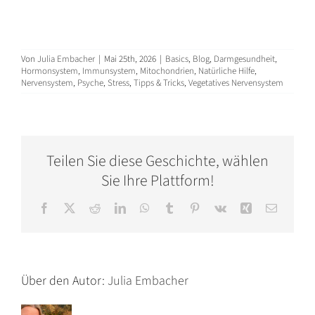
Von
Julia Embacher
|
Mai 25th, 2026
|
Basics
,
Blog
,
Darmgesundheit
,
Hormonsystem
,
Immunsystem
,
Mitochondrien
,
Natürliche Hilfe
,
Nervensystem
,
Psyche
,
Stress
,
Tipps & Tricks
,
Vegetatives Nervensystem
Teilen Sie diese Geschichte, wählen
Sie Ihre Plattform!
Facebook
X
Reddit
LinkedIn
WhatsApp
Tumblr
Pinterest
Vk
Xing
E-
Mail
Über den Autor:
Julia Embacher