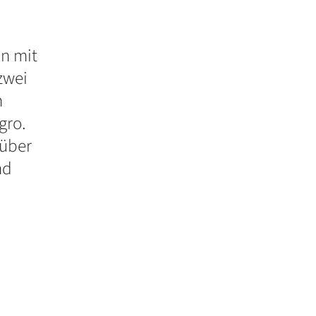
n mit
zwei
m
gro.
 über
nd