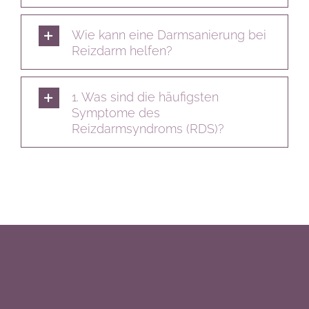
Wie kann eine Darmsanierung bei
Reizdarm helfen?
1. Was sind die häufigsten
Symptome des
Reizdarmsyndroms (RDS)?