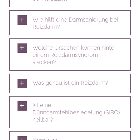
Wie hilft eine Darmsanierung bei
Reizdarm?
Welche Ursachen können hinter
einem Reizdarmsyndrom
stecken?
Was genau ist ein Reizdarm?
Ist eine
Dünndarmfehlbesiedelung (SIBO)
heilbar?