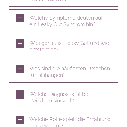
Welche Symptome deuten auf
ein Leaky Gut Syndrom hin?
Was genau ist Leaky Gut und wie
entsteht es?
Was sind die häufigsten Ursachen
für Blähungen?
Welche Diagnostik ist bei
Reizdarm sinnvoll?
Welche Rolle spielt die Ernährung
bei Reizdarm?