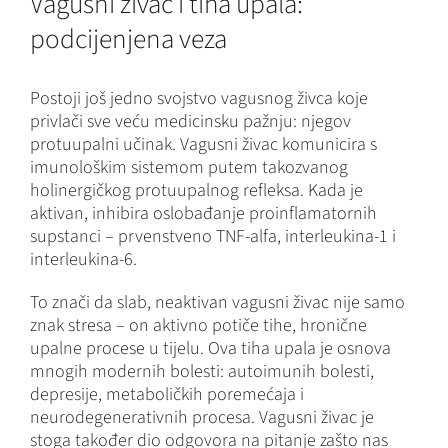
Vagusni živac i tiha upala:
podcijenjena veza
Postoji još jedno svojstvo vagusnog živca koje
privlači sve veću medicinsku pažnju: njegov
protuupalni učinak. Vagusni živac komunicira s
imunološkim sistemom putem takozvanog
holinergičkog protuupalnog refleksa. Kada je
aktivan, inhibira oslobađanje proinflamatornih
supstanci – prvenstveno TNF-alfa, interleukina-1 i
interleukina-6.
To znači da slab, neaktivan vagusni živac nije samo
znak stresa – on aktivno potiče tihe, hronične
upalne procese u tijelu. Ova tiha upala je osnova
mnogih modernih bolesti: autoimunih bolesti,
depresije, metaboličkih poremećaja i
neurodegenerativnih procesa. Vagusni živac je
stoga također dio odgovora na pitanje zašto nas