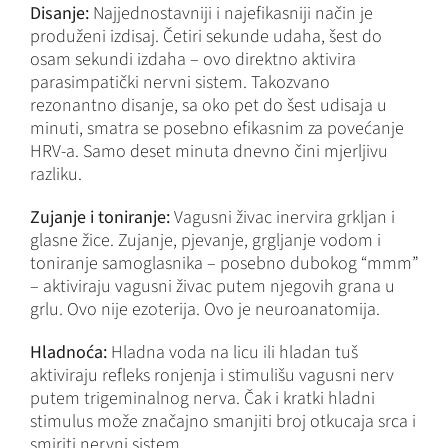
Disanje:
Najjednostavniji i najefikasniji način je
produženi izdisaj. Četiri sekunde udaha, šest do
osam sekundi izdaha – ovo direktno aktivira
parasimpatički nervni sistem. Takozvano
rezonantno disanje, sa oko pet do šest udisaja u
minuti, smatra se posebno efikasnim za povećanje
HRV-a. Samo deset minuta dnevno čini mjerljivu
razliku.
Zujanje i toniranje:
Vagusni živac inervira grkljan i
glasne žice. Zujanje, pjevanje, grgljanje vodom i
toniranje samoglasnika – posebno dubokog “mmm”
– aktiviraju vagusni živac putem njegovih grana u
grlu. Ovo nije ezoterija. Ovo je neuroanatomija.
Hladnoća:
Hladna voda na licu ili hladan tuš
aktiviraju refleks ronjenja i stimulišu vagusni nerv
putem trigeminalnog nerva. Čak i kratki hladni
stimulus može značajno smanjiti broj otkucaja srca i
smiriti nervni sistem.