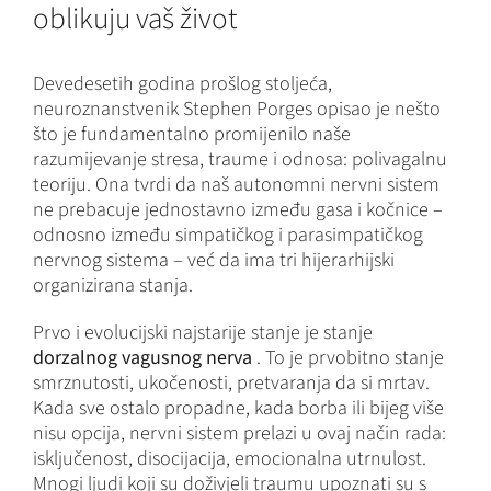
oblikuju vaš život
Devedesetih godina prošlog stoljeća,
neuroznanstvenik Stephen Porges opisao je nešto
što je fundamentalno promijenilo naše
razumijevanje stresa, traume i odnosa: polivagalnu
teoriju. Ona tvrdi da naš autonomni nervni sistem
ne prebacuje jednostavno između gasa i kočnice –
odnosno između simpatičkog i parasimpatičkog
nervnog sistema – već da ima tri hijerarhijski
organizirana stanja.
Prvo i evolucijski najstarije stanje je stanje
dorzalnog vagusnog nerva
. To je prvobitno stanje
smrznutosti, ukočenosti, pretvaranja da si mrtav.
Kada sve ostalo propadne, kada borba ili bijeg više
nisu opcija, nervni sistem prelazi u ovaj način rada:
isključenost, disocijacija, emocionalna utrnulost.
Mnogi ljudi koji su doživjeli traumu upoznati su s