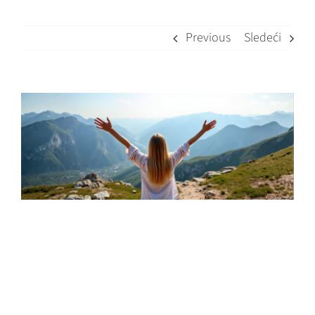
Previous
Sledeći
View
Larger
Image