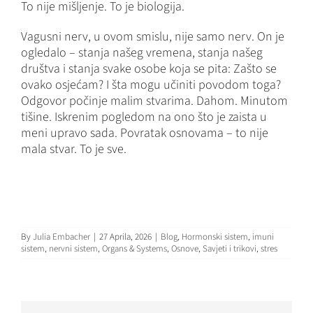
To nije mišljenje. To je biologija.
Vagusni nerv, u ovom smislu, nije samo nerv. On je
ogledalo – stanja našeg vremena, stanja našeg
društva i stanja svake osobe koja se pita: Zašto se
ovako osjećam? I šta mogu učiniti povodom toga?
Odgovor počinje malim stvarima. Dahom. Minutom
tišine. Iskrenim pogledom na ono što je zaista u
meni upravo sada. Povratak osnovama – to nije
mala stvar. To je sve.
By
Julia Embacher
|
27 Aprila, 2026
|
Blog
,
Hormonski sistem
,
imuni
sistem
,
nervni sistem
,
Organs & Systems
,
Osnove
,
Savjeti i trikovi
,
stres