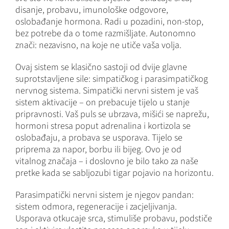
disanje, probavu, imunološke odgovore,
oslobađanje hormona. Radi u pozadini, non-stop,
bez potrebe da o tome razmišljate. Autonomno
znači: nezavisno, na koje ne utiče vaša volja.
Ovaj sistem se klasično sastoji od dvije glavne
suprotstavljene sile: simpatičkog i parasimpatičkog
nervnog sistema. Simpatički nervni sistem je vaš
sistem aktivacije – on prebacuje tijelo u stanje
pripravnosti. Vaš puls se ubrzava, mišići se naprežu,
hormoni stresa poput adrenalina i kortizola se
oslobađaju, a probava se usporava. Tijelo se
priprema za napor, borbu ili bijeg. Ovo je od
vitalnog značaja – i doslovno je bilo tako za naše
pretke kada se sabljozubi tigar pojavio na horizontu.
Parasimpatički nervni sistem je njegov pandan:
sistem odmora, regeneracije i zacjeljivanja.
Usporava otkucaje srca, stimuliše probavu, podstiče