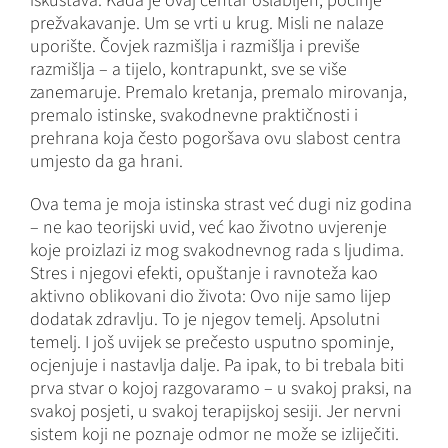
iskustava. Kada je ovaj centar oslabljen, počinje
prežvakavanje. Um se vrti u krug. Misli ne nalaze
uporište. Čovjek razmišlja i razmišlja i previše
razmišlja – a tijelo, kontrapunkt, sve se više
zanemaruje. Premalo kretanja, premalo mirovanja,
premalo istinske, svakodnevne praktičnosti i
prehrana koja često pogoršava ovu slabost centra
umjesto da ga hrani.
Ova tema je moja istinska strast već dugi niz godina
– ne kao teorijski uvid, već kao životno uvjerenje
koje proizlazi iz mog svakodnevnog rada s ljudima.
Stres i njegovi efekti, opuštanje i ravnoteža kao
aktivno oblikovani dio života: Ovo nije samo lijep
dodatak zdravlju. To je njegov temelj. Apsolutni
temelj. I još uvijek se prečesto usputno spominje,
ocjenjuje i nastavlja dalje. Pa ipak, to bi trebala biti
prva stvar o kojoj razgovaramo – u svakoj praksi, na
svakoj posjeti, u svakoj terapijskoj sesiji. Jer nervni
sistem koji ne poznaje odmor ne može se izliječiti.