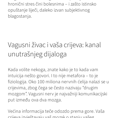
hronični stres čini bolesnima – i zašto istinsko
opuštanje liječi, daleko izvan subjektivnog
blagostanja.
Vagusni živac i vaša crijeva: kanal
unutrašnjeg dijaloga
Kada volite nekoga, znate kako je to kada vam
intuicija nešto govori. I to nije metafora – to je
fiziologija. Oko 100 miliona nervnih ćelija nalazi se u
crijevima, zbog čega se često nazivaju “drugim
mozgom”. Vagusni nerv je najvažniji komunikacijski
put između ova dva mozga.
Većina informacija teče odozdo prema gore. Vaša
crijeva izvještavaju vaš mozak o stanju vašeg