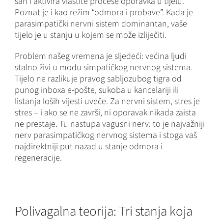
san i aktivira vlastite procese oporavka u tijelu.
Poznat je i kao režim “odmora i probave”. Kada je
parasimpatički nervni sistem dominantan, vaše
tijelo je u stanju u kojem se može izliječiti.
Problem našeg vremena je sljedeći: većina ljudi
stalno živi u modu simpatičkog nervnog sistema.
Tijelo ne razlikuje pravog sabljozubog tigra od
punog inboxa e-pošte, sukoba u kancelariji ili
listanja loših vijesti uveče. Za nervni sistem, stres je
stres – i ako se ne završi, ni oporavak nikada zaista
ne prestaje. Tu nastupa vagusni nerv: to je najvažniji
nerv parasimpatičkog nervnog sistema i stoga vaš
najdirektniji put nazad u stanje odmora i
regeneracije.
Polivagalna teorija: Tri stanja koja