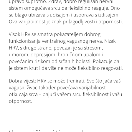
upravo suprotno. Zdrav, dobro regulisan nervni
sistem omogućava srcu da fleksibilno reaguje. Ono
se blago ubrzava s udisajem i usporava s izdisajem.
Ova varijabilnost je znak prilagodljivosti i otpornosti.
Visok HRV se smatra pokazateljem dobrog
funkcionisanja ventralnog vagusnog nerva. Nizak
HRV, s druge strane, povezan je sa stresom,
umorom, depresijom, hroničnom upalom i
povećanim rizikom od srčanih bolesti. Pokazuje da
je sistem krut i da više ne može fleksibilno reagovati.
Dobra vijest: HRV se može trenirati. Sve što jača vaš
vagusni živac također povećava varijabilnost
otkucaja srca – dajući vašem srcu fleksibilnost i vašu
otpornost.