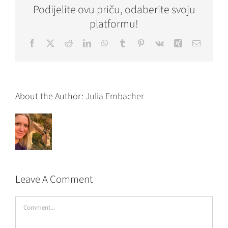
Podijelite ovu priču, odaberite svoju
platformu!
Facebook
X
Reddit
LinkedIn
WhatsApp
Tumblr
Pinterest
Vk
Xing
Email
About the Author:
Julia Embacher
Leave A Comment
Comment