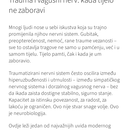
Trauma i vagusni nerv: kada tijelo
ne zaboravi
Mnogi ljudi nose u sebi iskustva koja su trajno
promijenila njihov nervni sistem. Gubitak,
preopterećenost, nemoć, rane traume vezanosti –
sve to ostavlja tragove ne samo u pamćenju, već i u
samom tijelu. Tijelo pamti, čak i kada je um
zaboravio.
Traumatizirani nervni sistem često oscilira između
hiperuzbuđenosti i utrnulosti – između simpatičkog
nervnog sistema i dorzalnog vagusnog nerva – bez
da ikada zaista dostigne stabilno, sigurno stanje.
Kapacitet za istinsku povezanost, za radost, za
lakoću je ograničen. Ovo nije stvar snage volje. Ovo
je neurobiologija.
Ovdje leži jedan od najvažnijih uvida modernog