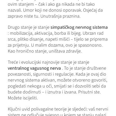
ovim stanjem – čak i ako ga nikada ne bi tako
nazvali. Umor koji ne donosi oporavak. Osjećaj da
zapravo niste tu. Unutrašnja praznina.
Drugo stanje je stanje
simpatičkog nervnog sistema
: mobilizacija, aktivacija, borba ili bijeg. Ubrzan rad
srca, plitko disanje, napeti mišići – tijelo se priprema
za prijetnju. U malim dozama, ovo je spasonosno.
Kao hronično stanje, uništava zdravlje.
Treće i evolucijski najnovije stanje je stanje
ventralnog vagusnog nerva
. To je stanje društvene
povezanosti, sigurnosti i regulacije. Kada je ovaj dio
nervnog sistema aktivan, možete otvoreno govoriti,
pogledati nekoga u oči, smijati se i dozvoliti sebi da
budete dodirnuti – i iznutra i izvana. Prisutni ste.
Možete iscijeliti.
Ključni uvid polivagalne teorije je sljedeći: vaš nervni
sistem ne odlučuje svjesno u kojem se stanju nalazi.