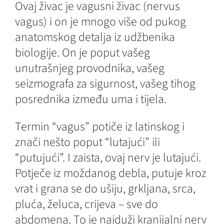
Ovaj živac je vagusni živac (nervus
vagus) i on je mnogo više od pukog
anatomskog detalja iz udžbenika
biologije. On je poput vašeg
unutrašnjeg provodnika, vašeg
seizmografa za sigurnost, vašeg tihog
posrednika između uma i tijela.
Termin “vagus” potiče iz latinskog i
znači nešto poput “lutajući” ili
“putujući”. I zaista, ovaj nerv je lutajući.
Potječe iz moždanog debla, putuje kroz
vrat i grana se do ušiju, grkljana, srca,
pluća, želuca, crijeva – sve do
abdomena. To je najduži kranijalni nerv