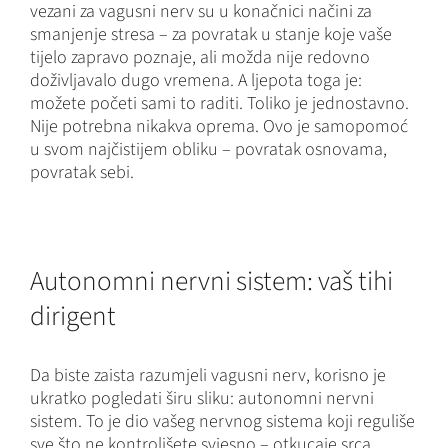
vezani za vagusni nerv su u konačnici načini za
smanjenje stresa – za povratak u stanje koje vaše
tijelo zapravo poznaje, ali možda nije redovno
doživljavalo dugo vremena. A ljepota toga je:
možete početi sami to raditi. Toliko je jednostavno.
Nije potrebna nikakva oprema. Ovo je samopomoć
u svom najčistijem obliku – povratak osnovama,
povratak sebi.
Autonomni nervni sistem: vaš tihi
dirigent
Da biste zaista razumjeli vagusni nerv, korisno je
ukratko pogledati širu sliku: autonomni nervni
sistem. To je dio vašeg nervnog sistema koji reguliše
sve što ne kontrolišete svjesno – otkucaje srca,