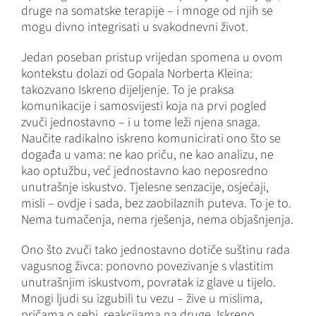
druge na somatske terapije – i mnoge od njih se
mogu divno integrisati u svakodnevni život.
Jedan poseban pristup vrijedan spomena u ovom
kontekstu dolazi od Gopala Norberta Kleina:
takozvano Iskreno dijeljenje. To je praksa
komunikacije i samosvijesti koja na prvi pogled
zvuči jednostavno – i u tome leži njena snaga.
Naučite radikalno iskreno komunicirati ono što se
događa u vama: ne kao priču, ne kao analizu, ne
kao optužbu, već jednostavno kao neposredno
unutrašnje iskustvo. Tjelesne senzacije, osjećaji,
misli – ovdje i sada, bez zaobilaznih puteva. To je to.
Nema tumačenja, nema rješenja, nema objašnjenja.
Ono što zvuči tako jednostavno dotiče suštinu rada
vagusnog živca: ponovno povezivanje s vlastitim
unutrašnjim iskustvom, povratak iz glave u tijelo.
Mnogi ljudi su izgubili tu vezu – žive u mislima,
pričama o sebi, reakcijama na druge. Iskreno