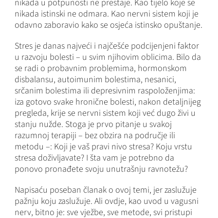
nikada u potpunosti ne prestaje. Kao tijelo koje se
nikada istinski ne odmara. Kao nervni sistem koji je
odavno zaboravio kako se osjeća istinsko opuštanje.
Stres je danas najveći i najčešće podcijenjeni faktor
u razvoju bolesti – u svim njihovim oblicima. Bilo da
se radi o probavnim problemima, hormonskom
disbalansu, autoimunim bolestima, nesanici,
srčanim bolestima ili depresivnim raspoloženjima:
iza gotovo svake hronične bolesti, nakon detaljnijeg
pregleda, krije se nervni sistem koji već dugo živi u
stanju nužde. Stoga je prvo pitanje u svakoj
razumnoj terapiji – bez obzira na područje ili
metodu –: Koji je vaš pravi nivo stresa? Koju vrstu
stresa doživljavate? I šta vam je potrebno da
ponovo pronađete svoju unutrašnju ravnotežu?
Napisaću poseban članak o ovoj temi, jer zaslužuje
pažnju koju zaslužuje. Ali ovdje, kao uvod u vagusni
nerv, bitno je: sve vježbe, sve metode, svi pristupi