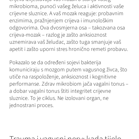
mikrobioma, punoći vašeg želuca i aktivnosti vaše
crijevne sluznice. A vaš mozak reaguje: probavnim
enzimima, pražnjenjem crijeva i imunološkim
odgovorima. Ova dvosmjerna osa – takozvana osa
crijeva-mozak – razlog je zašto anksioznost
uznemirava vaš želudac, zašto tuga smanjuje vaš
apetit i zašto uporni stres hronično remeti probavu.
Pokazalo se da određeni sojevi bakterija
komuniciraju s mozgom putem vagusnog živca, što
utiče na raspoloženje, anksioznost i kognitivne
performanse. Zdrav mikrobiom jača vagalni tonus –
a dobar vagalni tonus štiti integritet crijevne
sluznice. To je ciklus. Ne izolovani organ, ne
jednostrani proces.