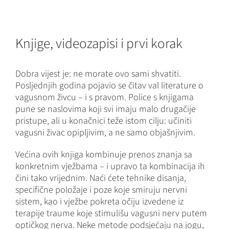
Knjige, videozapisi i prvi korak
Dobra vijest je: ne morate ovo sami shvatiti.
Posljednjih godina pojavio se čitav val literature o
vagusnom živcu – i s pravom. Police s knjigama
pune se naslovima koji svi imaju malo drugačije
pristupe, ali u konačnici teže istom cilju: učiniti
vagusni živac opipljivim, a ne samo objašnjivim.
Većina ovih knjiga kombinuje prenos znanja sa
konkretnim vježbama – i upravo ta kombinacija ih
čini tako vrijednim. Naći ćete tehnike disanja,
specifične položaje i poze koje smiruju nervni
sistem, kao i vježbe pokreta očiju izvedene iz
terapije traume koje stimulišu vagusni nerv putem
optičkog nerva. Neke metode podsjećaju na jogu,