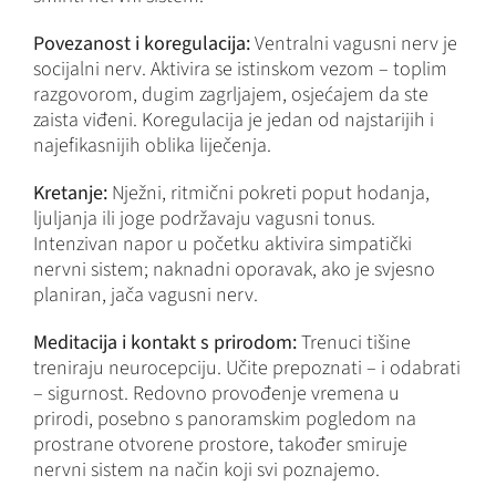
Povezanost i koregulacija:
Ventralni vagusni nerv je
socijalni nerv. Aktivira se istinskom vezom – toplim
razgovorom, dugim zagrljajem, osjećajem da ste
zaista viđeni. Koregulacija je jedan od najstarijih i
najefikasnijih oblika liječenja.
Kretanje:
Nježni, ritmični pokreti poput hodanja,
ljuljanja ili joge podržavaju vagusni tonus.
Intenzivan napor u početku aktivira simpatički
nervni sistem; naknadni oporavak, ako je svjesno
planiran, jača vagusni nerv.
Meditacija i kontakt s prirodom:
Trenuci tišine
treniraju neurocepciju. Učite prepoznati – i odabrati
– sigurnost. Redovno provođenje vremena u
prirodi, posebno s panoramskim pogledom na
prostrane otvorene prostore, također smiruje
nervni sistem na način koji svi poznajemo.