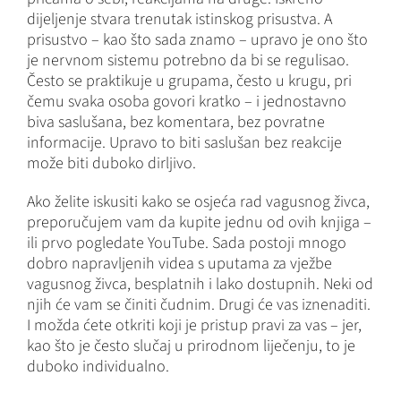
dijeljenje stvara trenutak istinskog prisustva. A
prisustvo – kao što sada znamo – upravo je ono što
je nervnom sistemu potrebno da bi se regulisao.
Često se praktikuje u grupama, često u krugu, pri
čemu svaka osoba govori kratko – i jednostavno
biva saslušana, bez komentara, bez povratne
informacije. Upravo to biti saslušan bez reakcije
može biti duboko dirljivo.
Ako želite iskusiti kako se osjeća rad vagusnog živca,
preporučujem vam da kupite jednu od ovih knjiga –
ili prvo pogledate YouTube. Sada postoji mnogo
dobro napravljenih videa s uputama za vježbe
vagusnog živca, besplatnih i lako dostupnih. Neki od
njih će vam se činiti čudnim. Drugi će vas iznenaditi.
I možda ćete otkriti koji je pristup pravi za vas – jer,
kao što je često slučaj u prirodnom liječenju, to je
duboko individualno.