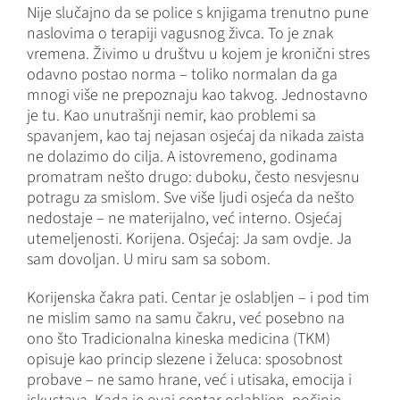
Nije slučajno da se police s knjigama trenutno pune
naslovima o terapiji vagusnog živca. To je znak
vremena. Živimo u društvu u kojem je kronični stres
odavno postao norma – toliko normalan da ga
mnogi više ne prepoznaju kao takvog. Jednostavno
je tu. Kao unutrašnji nemir, kao problemi sa
spavanjem, kao taj nejasan osjećaj da nikada zaista
ne dolazimo do cilja. A istovremeno, godinama
promatram nešto drugo: duboku, često nesvjesnu
potragu za smislom. Sve više ljudi osjeća da nešto
nedostaje – ne materijalno, već interno. Osjećaj
utemeljenosti. Korijena. Osjećaj: Ja sam ovdje. Ja
sam dovoljan. U miru sam sa sobom.
Korijenska čakra pati. Centar je oslabljen – i pod tim
ne mislim samo na samu čakru, već posebno na
ono što Tradicionalna kineska medicina (TKM)
opisuje kao princip slezene i želuca: sposobnost
probave – ne samo hrane, već i utisaka, emocija i