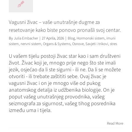
Blog
Hormonski sistem
imuni sistem
nervni sistem
Organs & Systems
Osnove
Savjeti i trikovi
stres
Vagusni živac – vaše unutrašnje dugme za
resetovanje kako biste ponovo pronašli svoj centar.
By
Julia Embacher
|
27 Aprila, 2026
|
Blog
,
Hormonski sistem
,
imuni
sistem
,
nervni sistem
,
Organs & Systems
,
Osnove
,
Savjeti i trikovi
,
stres
U vašem tijelu postoji živac star kao i sam društveni
život. Živac koji je, mnogo prije nego što ste imali
jezik, osjećao da li ste sigurni - ili ne. Da li se možete
otvoriti - ili trebate zaštititi sebe. Ovaj živac je
vagusni živac i on je mnogo više od pukog
anatomskog detalja iz udžbenika biologije. On je
poput vašeg unutrašnjeg provodnika, vašeg
seizmografa za sigurnost, vašeg tihog posrednika
Trening snage za
između uma i tijela.
žene: Kako
Read More
trening mijenja