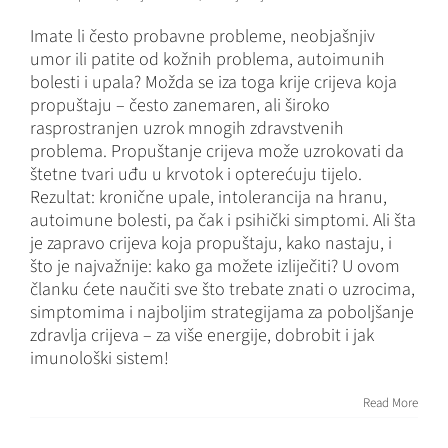
Imate li često probavne probleme, neobjašnjiv
umor ili patite od kožnih problema, autoimunih
bolesti i upala? Možda se iza toga krije crijeva koja
propuštaju – često zanemaren, ali široko
rasprostranjen uzrok mnogih zdravstvenih
problema. Propuštanje crijeva može uzrokovati da
štetne tvari uđu u krvotok i opterećuju tijelo.
Rezultat: kronične upale, intolerancija na hranu,
autoimune bolesti, pa čak i psihički simptomi. Ali šta
je zapravo crijeva koja propuštaju, kako nastaju, i
što je najvažnije: kako ga možete izliječiti? U ovom
članku ćete naučiti sve što trebate znati o uzrocima,
simptomima i najboljim strategijama za poboljšanje
zdravlja crijeva – za više energije, dobrobit i jak
imunološki sistem!
Kurkuma – zlatni
čudotvorni
Read More
korijen za