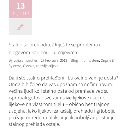
13
njegovom
korijenu – u
02, 2013
crijevima!
Blog
imuni sistem
Organs &
Systems
Osnove
zdravlje
crijeva
Stalno se prehladite? Riješite se problema u
njegovom korijenu – u crijevima!
By
Julia Embacher
|
27 Februara, 2013
|
Blog
,
imuni sistem
,
Organs &
Systems
,
Osnove
,
zdravlje crijeva
Da li ste stalno prehlađeni i bukvalno vam je dosta?
Onda bih želeo da vas upoznam sa nečim novim.
Većina ljudi koji stalno pate od prehlade već su
isprobali gotovo sve zamislive lijekove i kućne
lijekove na vlastitom tijelu – obično bez trajnog
uspjeha. Iako lijekovi za kašalj, prehladu i grlobolju
pružaju određeno olakšanje ili poboljšanje, stanje
stalnog prehlada ostaje.