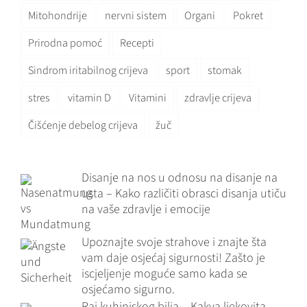
Mitohondrije
nervni sistem
Organi
Pokret
Prirodna pomoć
Recepti
Sindrom iritabilnog crijeva
sport
stomak
stres
vitamin D
Vitamini
zdravlje crijeva
Čišćenje debelog crijeva
žuč
Disanje na nos u odnosu na disanje na
usta – Kako različiti obrasci disanja utiču
na vaše zdravlje i emocije
Upoznajte svoje strahove i znajte šta
vam daje osjećaj sigurnosti! Zašto je
iscjeljenje moguće samo kada se
osjećamo sigurno.
Raj kuhinjskog bilja – Kakva ljekovita