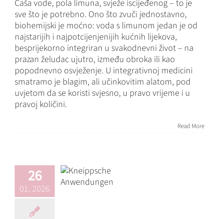
Čaša vode, pola limuna, svježe iscijeđenog – to je
sve što je potrebno. Ono što zvuči jednostavno,
biohemijski je moćno: voda s limunom jedan je od
najstarijih i najpotcijenjenijih kućnih lijekova,
besprijekorno integriran u svakodnevni život – na
prazan želudac ujutro, između obroka ili kao
popodnevno osvježenje. U integrativnoj medicini
smatramo je blagim, ali učinkovitim alatom, pod
uvjetom da se koristi svjesno, u pravo vrijeme i u
pravoj količini.
Kneipp terapija –
Read More
prirodni
zdravstveni
impulsi za tijelo,
um i dušu
26
Blog
imuni sistem
Ishrana
01, 2026
Naturopatija
Osnove
Prirodna pomoć
Savjeti i
trikovi