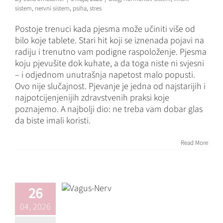
sistem
,
nervni sistem
,
psiha
,
stres
Postoje trenuci kada pjesma može učiniti više od
bilo koje tablete. Stari hit koji se iznenada pojavi na
radiju i trenutno vam podigne raspoloženje. Pjesma
koju pjevušite dok kuhate, a da toga niste ni svjesni
– i odjednom unutrašnja napetost malo popusti.
Ovo nije slučajnost. Pjevanje je jedna od najstarijih i
najpotcijenjenijih zdravstvenih praksi koje
poznajemo. A najbolji dio: ne treba vam dobar glas
da biste imali koristi.
Vagusni živac –
vaše unutrašnje
Read More
dugme za
resetovanje kako
biste ponovo
26
pronašli svoj
04, 2026
centar.