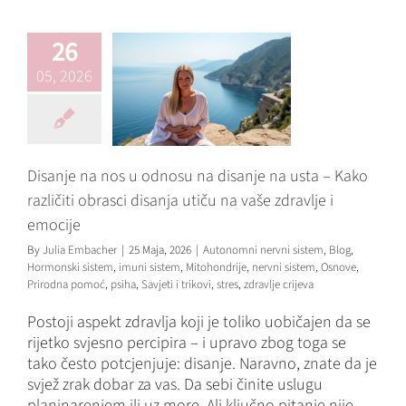
zdravlje i emocije
Autonomni nervni sistem
26
Blog
Hormonski sistem
imuni sistem
Mitohondrije
05, 2026
nervni sistem
Osnove
Prirodna pomoć
psiha
Savjeti i trikovi
stres
zdravlje
crijeva
Disanje na nos u odnosu na disanje na usta – Kako
različiti obrasci disanja utiču na vaše zdravlje i
emocije
By
Julia Embacher
|
25 Maja, 2026
|
Autonomni nervni sistem
,
Blog
,
Hormonski sistem
,
imuni sistem
,
Mitohondrije
,
nervni sistem
,
Osnove
,
Prirodna pomoć
,
psiha
,
Savjeti i trikovi
,
stres
,
zdravlje crijeva
Postoji aspekt zdravlja koji je toliko uobičajen da se
rijetko svjesno percipira – i upravo zbog toga se
tako često potcjenjuje: disanje. Naravno, znate da je
svjež zrak dobar za vas. Da sebi činite uslugu
planinarenjem ili uz more. Ali ključno pitanje nije