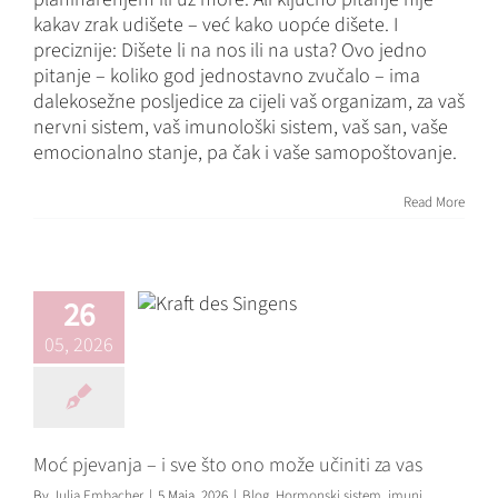
kakav zrak udišete – već kako uopće dišete. I
preciznije: Dišete li na nos ili na usta? Ovo jedno
pitanje – koliko god jednostavno zvučalo – ima
dalekosežne posljedice za cijeli vaš organizam, za vaš
nervni sistem, vaš imunološki sistem, vaš san, vaše
emocionalno stanje, pa čak i vaše samopoštovanje.
Read More
Moć pjevanja – i
sve što ono može
učiniti za vas
26
Blog
Hormonski sistem
05, 2026
imuni sistem
nervni sistem
psiha
stres
Moć pjevanja – i sve što ono može učiniti za vas
By
Julia Embacher
|
5 Maja, 2026
|
Blog
,
Hormonski sistem
,
imuni