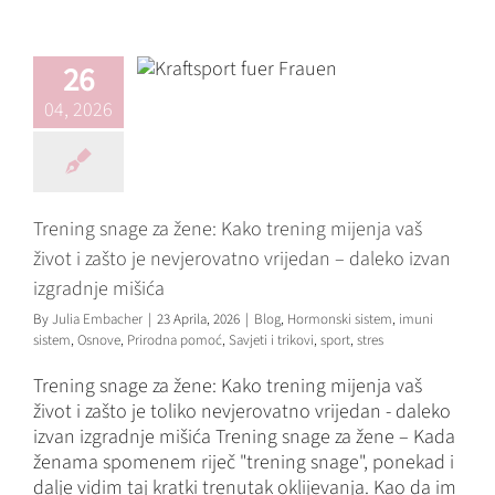
vaš život i zašto je
nevjerovatno
vrijedan – daleko
26
izvan izgradnje
04, 2026
mišića
Blog
Hormonski sistem
imuni sistem
Osnove
Prirodna pomoć
Savjeti i
Trening snage za žene: Kako trening mijenja vaš
trikovi
sport
stres
život i zašto je nevjerovatno vrijedan – daleko izvan
izgradnje mišića
By
Julia Embacher
|
23 Aprila, 2026
|
Blog
,
Hormonski sistem
,
imuni
sistem
,
Osnove
,
Prirodna pomoć
,
Savjeti i trikovi
,
sport
,
stres
Trening snage za žene: Kako trening mijenja vaš
život i zašto je toliko nevjerovatno vrijedan - daleko
izvan izgradnje mišića Trening snage za žene – Kada
ženama spomenem riječ "trening snage", ponekad i
dalje vidim taj kratki trenutak oklijevanja. Kao da im