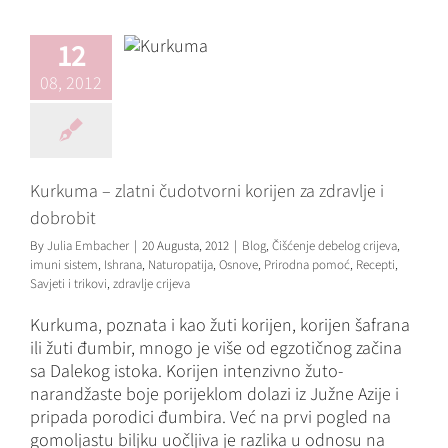
zdravlje i
dobrobit
12
Blog
Čišćenje debelog
08, 2012
crijeva
imuni sistem
Ishrana
Naturopatija
Osnove
Prirodna pomoć
Recepti
Savjeti i trikovi
zdravlje
crijeva
Kurkuma – zlatni čudotvorni korijen za zdravlje i
dobrobit
By
Julia Embacher
|
20 Augusta, 2012
|
Blog
,
Čišćenje debelog crijeva
,
imuni sistem
,
Ishrana
,
Naturopatija
,
Osnove
,
Prirodna pomoć
,
Recepti
,
Savjeti i trikovi
,
zdravlje crijeva
Kurkuma, poznata i kao žuti korijen, korijen šafrana
ili žuti đumbir, mnogo je više od egzotičnog začina
sa Dalekog istoka. Korijen intenzivno žuto-
narandžaste boje porijeklom dolazi iz Južne Azije i
pripada porodici đumbira. Već na prvi pogled na
gomoljastu biljku uočljiva je razlika u odnosu na