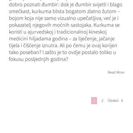
dobro poznati đumbir: dok je đumbir svijetli i blago
smećkast, kurkuma blista bogatom zlatno žutom –
bojom koja nije samo vizualno upečatljiva, već je i
pokazatelj njegovih moćnih sastojaka. Kurkuma se
koristi u ajurvedskoj i tradicionalnoj kineskoj
medicini hiljadama godina – za liječenje, jačanje
tijela i čišćenje iznutra. Ali po čemu je ovaj korijen
tako poseban? I zašto je to ovdje postalo toliko u
fokusu posljednjih godina?
Read More
1
2
Sledeći