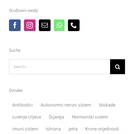
Društveni mediji
Suche
Search
for:
Oznake
Antibiotici
Autonomni nervni sistem
blokade
curenje crijeva
Dijareja
Hormonski sistem
imuni sistem
Ishrana
jetra
Krvne vrijednosti