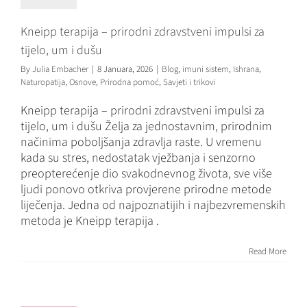
Kneipp terapija – prirodni zdravstveni impulsi za
tijelo, um i dušu
By
Julia Embacher
|
8 Januara, 2026
|
Blog
,
imuni sistem
,
Ishrana
,
Naturopatija
,
Osnove
,
Prirodna pomoć
,
Savjeti i trikovi
Kneipp terapija – prirodni zdravstveni impulsi za
tijelo, um i dušu Želja za jednostavnim, prirodnim
načinima poboljšanja zdravlja raste. U vremenu
kada su stres, nedostatak vježbanja i senzorno
preopterećenje dio svakodnevnog života, sve više
ljudi ponovo otkriva provjerene prirodne metode
liječenja. Jedna od najpoznatijih i najbezvremenskih
metoda je Kneipp terapija .
Stalno se
Read More
prehladite?
Riješite se
problema u