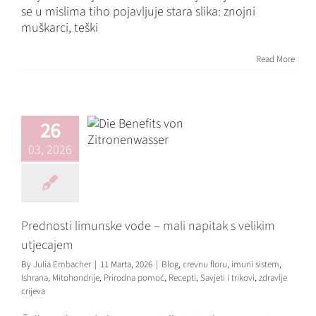
se u mislima tiho pojavljuje stara slika: znojni
muškarci, teški
Prednosti
Read More
limunske vode –
mali napitak s
velikim utjecajem
26
Blog
crevnu floru
imuni
sistem
Ishrana
Mitohondrije
03, 2026
Prirodna pomoć
Recepti
Savjeti i trikovi
zdravlje
crijeva
Prednosti limunske vode – mali napitak s velikim
utjecajem
By
Julia Embacher
|
11 Marta, 2026
|
Blog
,
crevnu floru
,
imuni sistem
,
Ishrana
,
Mitohondrije
,
Prirodna pomoć
,
Recepti
,
Savjeti i trikovi
,
zdravlje
crijeva