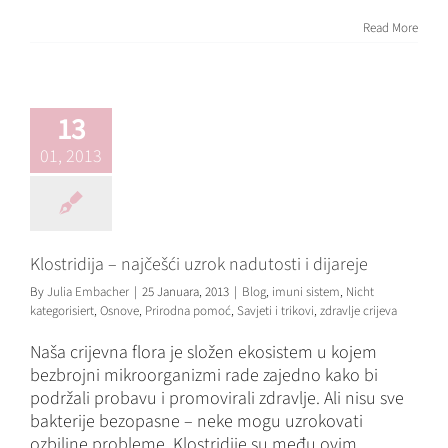
Read More
Klostridija –
najčešći uzrok
nadutosti i
13
dijareje
01, 2013
Blog
imuni sistem
Nicht
kategorisiert
Osnove
Prirodna pomoć
Savjeti i
trikovi
zdravlje crijeva
Klostridija – najčešći uzrok nadutosti i dijareje
By
Julia Embacher
|
25 Januara, 2013
|
Blog
,
imuni sistem
,
Nicht
kategorisiert
,
Osnove
,
Prirodna pomoć
,
Savjeti i trikovi
,
zdravlje crijeva
Naša crijevna flora je složen ekosistem u kojem
bezbrojni mikroorganizmi rade zajedno kako bi
podržali probavu i promovirali zdravlje. Ali nisu sve
bakterije bezopasne – neke mogu uzrokovati
ozbiljne probleme. Klostridije su među ovim