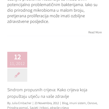
potencijalno problematičnim bakterijama. Iako su
dio prirodnog mikrobioma u malom broju,
pretjerana proliferacija može imati ozbiljne
zdravstvene posljedice.
Sindrom
Read More
propusnih
crijeva: Kako
crijeva koja
12
propuštaju
utječu na vaše
11, 2012
zdravlje
Blog
imuni sistem
Osnove
Prirodna pomoć
Savjeti i
trikovi
zdravlje crijeva
Sindrom propusnih crijeva: Kako crijeva koja
propuštaju utječu na vaše zdravlje
By
Julia Embacher
|
23 Novembra, 2012
|
Blog
,
imuni sistem
,
Osnove
,
Prirodna pomoć
,
Savjeti i trikovi
,
zdravlje crijeva