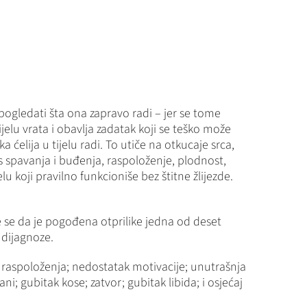
pogledati šta ona zapravo radi – jer se tome
ijelu vrata i obavlja zadatak koji se teško može
 ćelija u tijelu radi. To utiče na otkucaje srca,
 spavanja i buđenja, raspoloženje, plodnost,
lu koji pravilno funkcioniše bez štitne žlijezde.
 se da je pogođena otprilike jedna od deset
 dijagnoze.
 raspoloženja; nedostatak motivacije; unutrašnja
; gubitak kose; zatvor; gubitak libida; i osjećaj