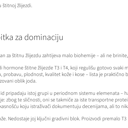
štitnoj žlijezdi.
bitka za dominaciju
n za štitnu žlijezdu zahtijeva malo biohemije – ali ne brinite,
vodi hormone štitne žlijezde T3 i T4, koji regulišu gotovo svak
, probavu, plodnost, kvalitet kože i kose – lista je praktično 
zovani oblik joda.
jodid pripadaju istoj grupi u periodnom sistemu elemenata – h
je: zbog te sličnosti, oni se takmiče za iste transportne protei
efikasnošću koju istraživači dokumentuju decenijama, ali to nik
e može. Nedostaje joj ključni gradivni blok. Proizvodi premalo T3