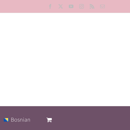
Facebook
X
YouTube
Instagram
Rss
Email
Bosnian