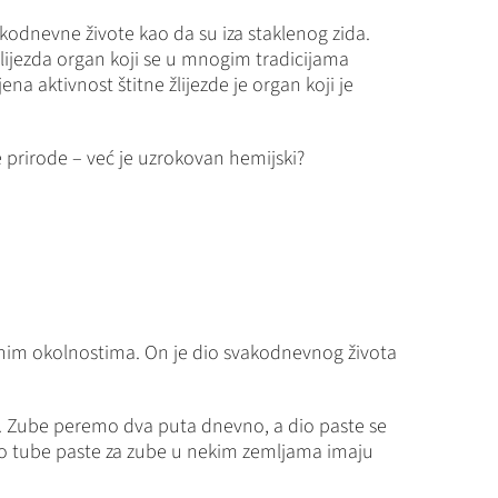
vakodnevne živote kao da su iza staklenog zida.
 žlijezda organ koji se u mnogim tradicijama
na aktivnost štitne žlijezde je organ koji je
 prirode – već je uzrokovan hemijski?
ebnim okolnostima. On je dio svakodnevnog života
da. Zube peremo dva puta dnevno, a dio paste se
o što tube paste za zube u nekim zemljama imaju