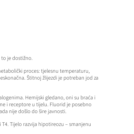
 to je dostižno.
i metabolički proces: tjelesnu temperaturu,
beskonačna. Štitnoj žlijezdi je potreban jod za
alogenima. Hemijski gledano, oni su braća i
ne ​​i receptore u tijelu. Fluorid je posebno
ada nije došlo do šire javnosti.
 i T4. Tijelo razvija hipotireozu – smanjenu