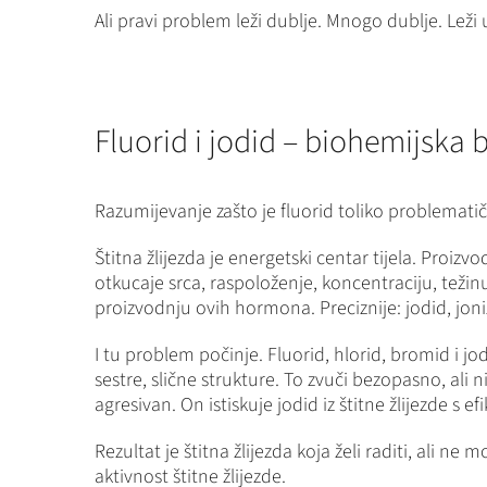
Ali pravi problem leži dublje. Mnogo dublje. Leži u 
Fluorid i jodid – biohemijska 
Razumijevanje zašto je fluorid toliko problematiča
Štitna žlijezda je energetski centar tijela. Proiz
otkucaje srca, raspoloženje, koncentraciju, težinu
proizvodnju ovih hormona. Preciznije: jodid, joni
I tu problem počinje. Fluorid, hlorid, bromid i 
sestre, slične strukture. To zvuči bezopasno, ali ni
agresivan. On istiskuje jodid iz štitne žlijezde s 
Rezultat je štitna žlijezda koja želi raditi, ali n
aktivnost štitne žlijezde.