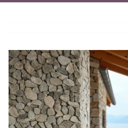
View
Larger
Image