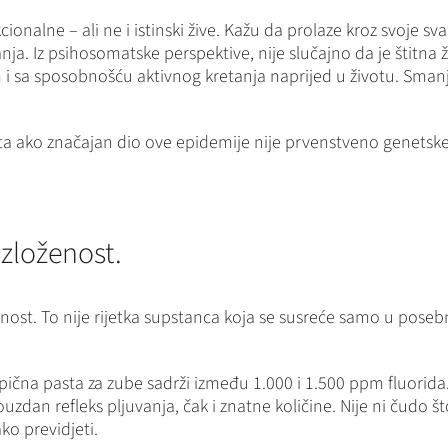
ionalne – ali ne i istinski žive. Kažu da prolaze kroz svoje s
nja. Iz psihosomatske perspektive, nije slučajno da je štitna
m i sa sposobnošću aktivnog kretanja naprijed u životu. Smanje
 Šta ako značajan dio ove epidemije nije prvenstveno genetske
izloženost.
tnost. To nije rijetka supstanca koja se susreće samo u pos
Tipična pasta za zube sadrži između 1.000 i 1.500 ppm fluori
pouzdan refleks pljuvanja, čak i znatne količine. Nije ni čud
ko previdjeti.