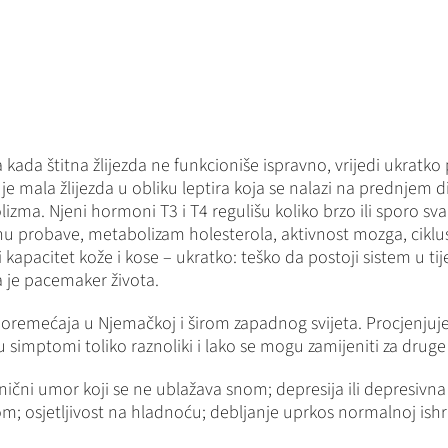
ada štitna žlijezda ne funkcioniše ispravno, vrijedi ukratko 
 je mala žlijezda u obliku leptira koja se nalazi na prednjem d
izma. Njeni hormoni T3 i T4 regulišu koliko brzo ili sporo svaka
nu probave, metabolizam holesterola, aktivnost mozga, ciklus
 kapacitet kože i kose – ukratko: teško da postoji sistem u tije
je pacemaker života.
oremećaja u Njemačkoj i širom zapadnog svijeta. Procjenjuje
u simptomi toliko raznoliki i lako se mogu zamijeniti za druge
čni umor koji se ne ublažava snom; depresija ili depresivna
; osjetljivost na hladnoću; debljanje uprkos normalnoj ishrani