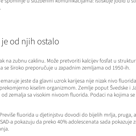
e spominje u službenim komunikacijama: istiskuje jodid u štitn
.
je od njih ostalo
 na zubnu caklinu. Može pretvoriti kalcijev fosfat u strukturi 
 koja se široko preporučuje u zapadnim zemljama od 1950-ih.
nemaruje jeste da glavni uzrok karijesa nije nizak nivo fluori
prekomjerno kiselim organizmom. Zemlje poput Švedske i Jap
esa od zemalja sa visokim nivoom fluorida. Podaci na kojima s
reviše fluorida u djetinjstvu dovodi do bijelih mrlja, pruga, 
 iz SAD-a pokazuju da preko 40% adolescenata sada pokazuje 
nja.