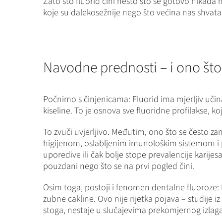
Zato što fluorid čini nešto što se gotovo nikada n
koje su dalekosežnije nego što većina nas shvata
Navodne prednosti – i ono što 
Počnimo s činjenicama: Fluorid ima mjerljiv učinak
kiseline. To je osnova sve fluoridne profilakse,
To zvuči uvjerljivo. Međutim, ono što se često za
higijenom, oslabljenim imunološkim sistemom i 
uporedive ili čak bolje stope prevalencije karij
pouzdani nego što se na prvi pogled čini.
Osim toga, postoji i fenomen dentalne fluoroze: P
zubne cakline. Ovo nije rijetka pojava – studije
stoga, nestaje u slučajevima prekomjernog izlaga