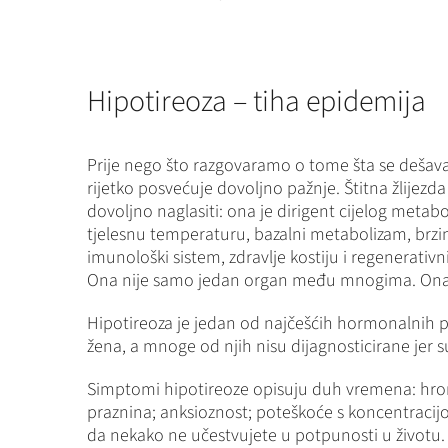
Hipotireoza – tiha epidemija
Prije nego što razgovaramo o tome šta se dešava k
rijetko posvećuje dovoljno pažnje. Štitna žlijezda
dovoljno naglasiti: ona je dirigent cijelog metabol
tjelesnu temperaturu, bazalni metabolizam, brzi
imunološki sistem, zdravlje kostiju i regenerativni
Ona nije samo jedan organ među mnogima. Ona 
Hipotireoza je jedan od najčešćih hormonalnih p
žena, a mnoge od njih nisu dijagnosticirane jer s
Simptomi hipotireoze opisuju duh vremena: hroni
praznina; anksioznost; poteškoće s koncentracijom
da nekako ne učestvujete u potpunosti u životu.