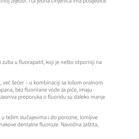
oj žlijezdi. I ta jedna činjenica ima posljedice
zuba u fluorapatit, koji je nešto otporniji na
da, već šećer – u kombinaciji sa lošom oralnom
ana, bez fluorirane vode za piće, imaju
e zasniva preporuka o fluoridu su daleko manje
a u težim slučajevima i do porozne, lomljive
znakove dentalne fluoroze. Navodna zaštita,