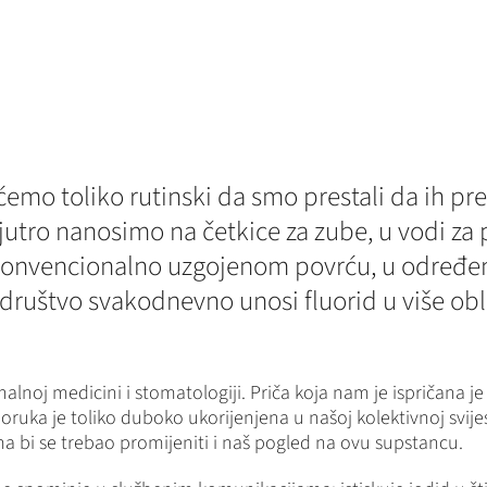
emo toliko rutinski da smo prestali da ih prei
 jutro nanosimo na četkice za zube, u vodi za
 konvencionalno uzgojenom povrću, u određen
 društvo svakodnevno unosi fluorid u više obl
noj medicini i stomatologiji. Priča koja nam je ispričana je j
ruka je toliko duboko ukorijenjena u našoj kolektivnoj svijesti
ima bi se trebao promijeniti i naš pogled na ovu supstancu.