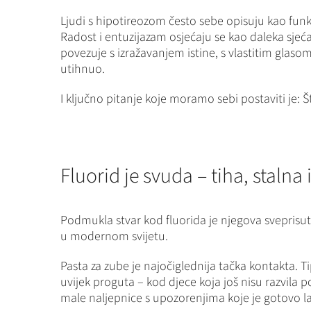
Ljudi s hipotireozom često sebe opisuju kao funkc
Radost i entuzijazam osjećaju se kao daleka sjeća
povezuje s izražavanjem istine, s vlastitim glaso
utihnuo.
I ključno pitanje koje moramo sebi postaviti je:
Fluorid je svuda – tiha, stalna 
Podmukla stvar kod fluorida je njegova sveprisu
u modernom svijetu.
Pasta za zube je najočiglednija tačka kontakta. 
uvijek proguta – kod djece koja još nisu razvila 
male naljepnice s upozorenjima koje je gotovo la