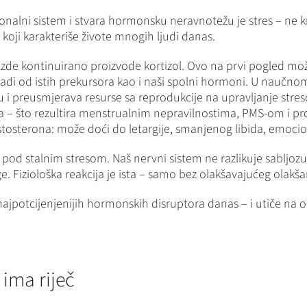
alni sistem i stvara hormonsku neravnotežu je stres – ne krat
k koji karakteriše živote mnogih ljudi danas.
zde kontinuirano proizvode kortizol. Ovo na prvi pogled mož
 gradi od istih prekursora kao i naši spolni hormoni. U naučn
nju i preusmjerava resurse sa reprodukcije na upravljanje str
 – što rezultira menstrualnim nepravilnostima, PMS-om i 
tosterona: može doći do letargije, smanjenog libida, emocion
du pod stalnim stresom. Naš nervni sistem ne razlikuje sablj
e. Fiziološka reakcija je ista – samo bez olakšavajućeg olakšanj
i najpotcijenjenijih hormonskih disruptora danas – i utiče na 
ima riječ