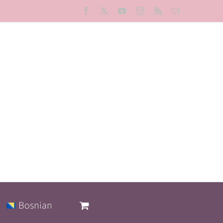
Facebook
X
YouTube
Instagram
Rss
Email
Bosnian