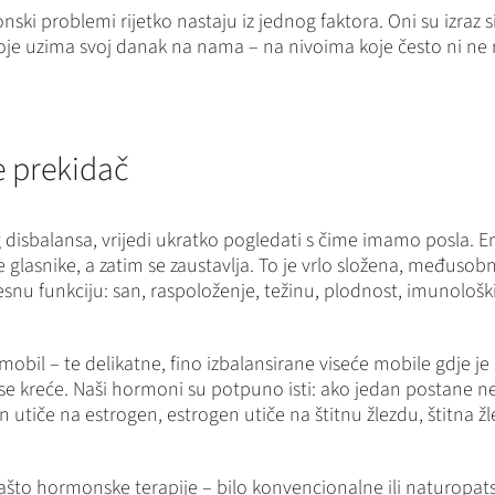
ki problemi rijetko nastaju iz jednog faktora. Oni su izraz s
 koje uzima svoj danak na nama – na nivoima koje često ni n
e prekidač
isbalansa, vrijedi ukratko pogledati s čime imamo posla. En
asnike, a zatim se zaustavlja. To je vrlo složena, međusobno
esnu funkciju: san, raspoloženje, težinu, plodnost, imunološk
 mobil – te delikatne, fino izbalansirane viseće mobile gdje 
da se kreće. Naši hormoni su potpuno isti: ako jedan postane
 utiče na estrogen, estrogen utiče na štitnu žlezdu, štitna žlez
što hormonske terapije – bilo konvencionalne ili naturopatske