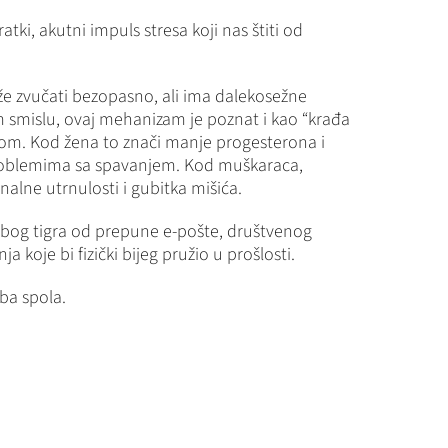
ki, akutni impuls stresa koji nas štiti od
e zvučati bezopasno, ali ima dalekosežne
om smislu, ovaj mehanizam je poznat i kao “krađa
esom. Kod žena to znači manje progesterona i
problemima sa spavanjem. Kod muškaraca,
alne utrnulosti i gubitka mišića.
ozubog tigra od prepune e-pošte, društvenog
a koje bi fizički bijeg pružio u prošlosti.
oba spola.