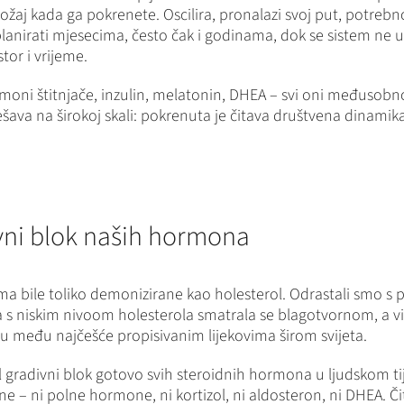
žaj kada ga pokrenete. Oscilira, pronalazi svoj put, potrebno
irati mjesecima, često čak i godinama, dok se sistem ne urav
tor i vrijeme.
rmoni štitnjače, inzulin, melatonin, DHEA – svi oni međusobno
dešava na širokoj skali: pokrenuta je čitava društvena dinamik
ivni blok naših hormona
ma bile toliko demonizirane kao holesterol. Odrastali smo s 
na s niskim nivoom holesterola smatrala se blagotvornom, a vi
su među najčešće propisivanim lijekovima širom svijeta.
 gradivni blok gotovo svih steroidnih hormona u ljudskom tije
 – ni polne hormone, ni kortizol, ni aldosteron, ni DHEA. Č