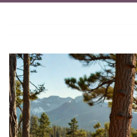
View
Larger
Image