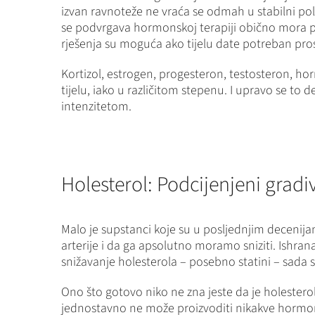
izvan ravnoteže ne vraća se odmah u stabilni polo
se podvrgava hormonskoj terapiji obično mora plan
rješenja su moguća ako tijelu date potreban pros
Kortizol, estrogen, progesteron, testosteron, ho
tijelu, iako u različitom stepenu. I upravo se to 
intenzitetom.
Holesterol: Podcijenjeni grad
Malo je supstanci koje su u posljednjim decenija
arterije i da ga apsolutno moramo sniziti. Ishra
snižavanje holesterola – posebno statini – sada 
Ono što gotovo niko ne zna jeste da je holesterol
jednostavno ne može proizvoditi nikakve hormone