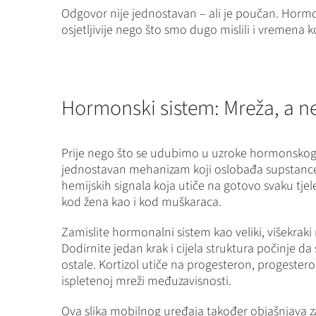
Odgovor nije jednostavan – ali je poučan. Hormons
osjetljivije nego što smo dugo mislili i vremena
Hormonski sistem: Mreža, a n
Prije nego što se udubimo u uzroke hormonskog d
jednostavan mehanizam koji oslobađa supstance gl
hemijskih signala koja utiče na gotovo svaku tjel
kod žena kao i kod muškaraca.
Zamislite hormonalni sistem kao veliki, višekraki
Dodirnite jedan krak i cijela struktura počinje 
ostale. Kortizol utiče na progesteron, progesteron
ispletenoj mreži međuzavisnosti.
Ova slika mobilnog uređaja također objašnjava za