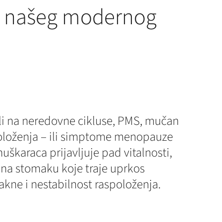
a našeg modernog
ali na neredovne cikluse, PMS, mučan
položenja – ili simptome menopauze
muškaraca prijavljuje pad vitalnosti,
 na stomaku koje traje uprkos
akne i nestabilnost raspoloženja.