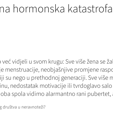
ena hormonska katastrof
već vidjeli u svom krugu: Sve više žena se ž
rije menstruacije, neobjašnjive promjene ras
niji su nego u prethodnoj generaciji. Sve više 
nu, nedostatak motivacije ili tvrdoglavo salo
 oba spola vidimo alarmantno rani pubertet, 
og društva u neravnoteži?