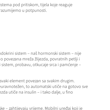
istema pod pritiskom, tijela koje reaguje
e razumijemo u potpunosti.
dokrini sistem – naš hormonski sistem – nije
 povezana mreža žlijezda, povratnih petlji i
i sistem, probavu, otkucaje srca i pamćenje –
je svaki element povezan sa svakim drugim.
 neuravnotežen, to automatski utiče na gotovo sve
da utiče na insulin – i tako dalje, u fino
 – zahtijevaju vrijeme. Mobilni uređaj koji je