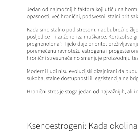
Jedan od najmoćnijih faktora koji utiču na hormon
opasnosti, već hronični, podsvesni, stalni pritisa
Kada smo stalno pod stresom, nadbubrežne žlije
posljedice – i za žene i za muškarce. Kortizol se
pregnenolona”: Tijelo daje prioritet preživljava
poremećenu ravnotežu estrogena i progesterona
hronični stres značajno smanjuje proizvodnju tes
Moderni ljudi nisu evolucijski dizajnirani da bu
sukoba, stalne dostupnosti ili egzistencijalne brig
Hronični stres je stoga jedan od najvažnijih, ali 
Ksenoestrogeni: Kada okolina 