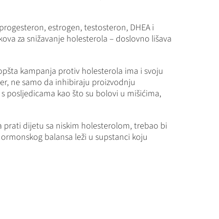
 progesteron, estrogen, testosteron, DHEA i
ekova za snižavanje holesterola – doslovno lišava
i opšta kampanja protiv holesterola ima i svoju
jer, ne samo da inhibiraju proizvodnju
– s posljedicama kao što su bolovi u mišićima,
prati dijetu sa niskim holesterolom, trebao bi
 hormonskog balansa leži u supstanci koju