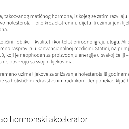
a, ​​takozvanog matičnog hormona, iz kojeg se zatim razvijaju
ivo holesterola – bilo kroz ekstremnu dijetu ili uzimanjem lij
ona.
ličini i obliku – kvalitet i kontekst prirodno igraju ulogu. Al
oreno raspravlja u konvencionalnoj medicini. Statini, na prim
10, koji je neophodan za proizvodnju energije u svakoj ćeliji 
o ne povezuju sa svojim lijekovima.
emeno uzima lijekove za snižavanje holesterola ili godinama 
ome sa holističkim zdravstvenim radnikom. Jer ponekad ključ
 kao hormonski akcelerator