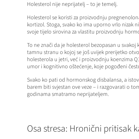
Holesterol nije neprijatelj – to je temelj.
Holesterol se koristi za proizvodnju pregnenolon
kortizol. Stoga, svako ko ima uporno vrlo nizak n
svoje tijelo sirovina za vlastitu proizvodnju horm
To ne znači da je holesterol bezopasan u svakoj ko
tamnu stranu o kojoj se još uvijek prerijetko otv
holesterola u jetri, već i proizvodnju koenzima Q
umor i kognitivno oštećenje, koje pogođeni čest
Svako ko pati od hormonskog disbalansa, a istovr
barem biti svjestan ove veze – i razgovarati o t
godinama smatramo neprijateljem.
Osa stresa: Hronični pritisak