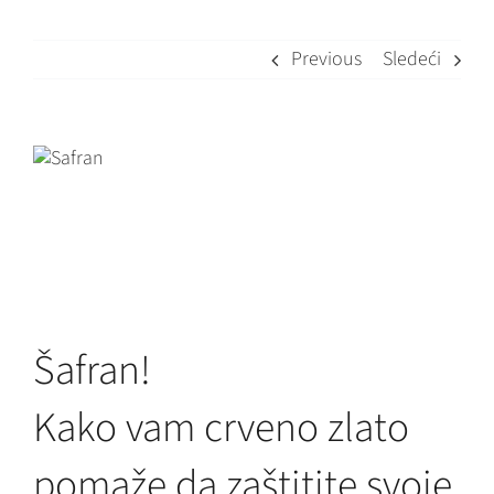
Previous
Sledeći
View
Larger
Image
Šafran!
Kako vam crveno zlato
pomaže da zaštitite svoje