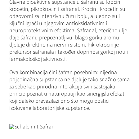
Glavne bioaktivne supstance u šafranu su krocin,
krocetin, pikrokrocin i safranal. Krocin i krocetin su
odgovorni za intenzivnu žutu boju, a ujedno su i
ključni igrači u njegovim antioksidativnim i
neuroprotektivnim efektima. Safranal, eterično ulje,
daje šafranu prepoznatljivu, blago gorku aromu i
djeluje direktno na nervni sistem. Pikrokrocin je
prekursor safranala i također doprinosi gorkoj noti i
farmakološkoj aktivnosti.
Ova kombinacija čini šafran posebnim: nijedna
pojedinačna supstanca ne djeluje tako snažno sama
za sebe kao prirodna interakcija svih sastojaka –
princip poznat u naturopatiji kao sinergijski efekat,
koji daleko prevazilazi ono što mogu postići
izolovane laboratorijske supstance.