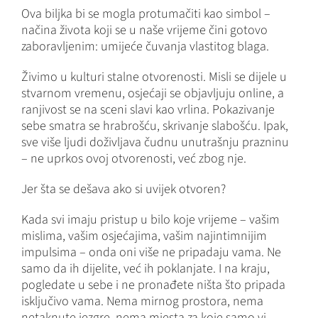
Ova biljka bi se mogla protumačiti kao simbol –
načina života koji se u naše vrijeme čini gotovo
zaboravljenim: umijeće čuvanja vlastitog blaga.
Živimo u kulturi stalne otvorenosti. Misli se dijele u
stvarnom vremenu, osjećaji se objavljuju online, a
ranjivost se na sceni slavi kao vrlina. Pokazivanje
sebe smatra se hrabrošću, skrivanje slabošću. Ipak,
sve više ljudi doživljava čudnu unutrašnju prazninu
– ne uprkos ovoj otvorenosti, već zbog nje.
Jer šta se dešava ako si uvijek otvoren?
Kada svi imaju pristup u bilo koje vrijeme – vašim
mislima, vašim osjećajima, vašim najintimnijim
impulsima – onda oni više ne pripadaju vama. Ne
samo da ih dijelite, već ih poklanjate. I na kraju,
pogledate u sebe i ne pronađete ništa što pripada
isključivo vama. Nema mirnog prostora, nema
netaknute jezgre, nema mjesta za koje samo vi