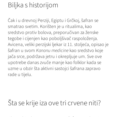
Biljka s historijom
Čak i u drevnoj Perziji, Egiptu i Grčkoj, šafran se
smatrao svetim. Korišten je u ritualima, kao
sredstvo protiv bolova, preporučivan za ženske
tegobe i cijenjen kao poboljšivač raspoloženja.
Avicena, veliki perzijski ljekar iz 11. stoljeća, opisao je
šafran u svom
Kanonu medicine
kao sredstvo koje
jača srce, podržava jetru i okrepljuje um. Sve ove
upotrebe danas zvuče manje kao folklor kada se
uzme u obzir šta aktivni sastojci šafrana zapravo
rade u tijelu.
Šta se krije iza ove tri crvene niti?