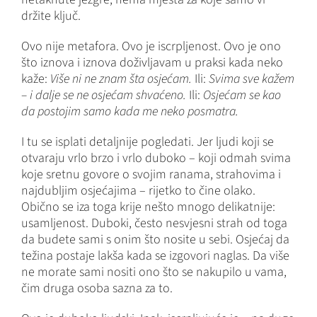
držite ključ.
Ovo nije metafora. Ovo je iscrpljenost. Ovo je ono
što iznova i iznova doživljavam u praksi kada neko
kaže:
Više ni ne znam šta osjećam.
Ili:
Svima sve kažem
– i dalje se ne osjećam shvaćeno.
Ili:
Osjećam se kao
da postojim samo kada me neko posmatra.
I tu se isplati detaljnije pogledati. Jer ljudi koji se
otvaraju vrlo brzo i vrlo duboko – koji odmah svima
koje sretnu govore o svojim ranama, strahovima i
najdubljim osjećajima – rijetko to čine olako.
Obično se iza toga krije nešto mnogo delikatnije:
usamljenost. Duboki, često nesvjesni strah od toga
da budete sami s onim što nosite u sebi. Osjećaj da
težina postaje lakša kada se izgovori naglas. Da više
ne morate sami nositi ono što se nakupilo u vama,
čim druga osoba sazna za to.