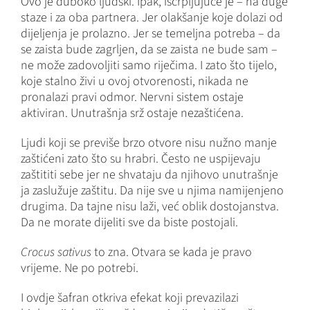
Ovo je duboko ljudski. Ipak, iscrpljujuće je – na duge
staze i za oba partnera. Jer olakšanje koje dolazi od
dijeljenja je prolazno. Jer se temeljna potreba – da
se zaista bude zagrljen, da se zaista ne bude sam –
ne može zadovoljiti samo riječima. I zato što tijelo,
koje stalno živi u ovoj otvorenosti, nikada ne
pronalazi pravi odmor. Nervni sistem ostaje
aktiviran. Unutrašnja srž ostaje nezaštićena.
Ljudi koji se previše brzo otvore nisu nužno manje
zaštićeni zato što su hrabri. Često ne uspijevaju
zaštititi sebe jer ne shvataju da njihovo unutrašnje
ja zaslužuje zaštitu. Da nije sve u njima namijenjeno
drugima. Da tajne nisu laži, već oblik dostojanstva.
Da ne morate dijeliti sve da biste postojali.
Crocus sativus
to zna. Otvara se kada je pravo
vrijeme. Ne po potrebi.
I ovdje šafran otkriva efekat koji prevazilazi