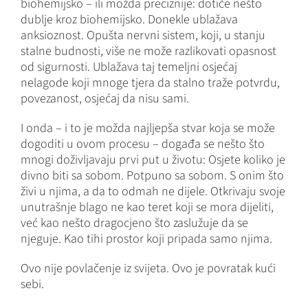
biohemijsko – ili možda preciznije: dotiče nešto
dublje kroz biohemijsko. Donekle ublažava
anksioznost. Opušta nervni sistem, koji, u stanju
stalne budnosti, više ne može razlikovati opasnost
od sigurnosti. Ublažava taj temeljni osjećaj
nelagode koji mnoge tjera da stalno traže potvrdu,
povezanost, osjećaj da nisu sami.
I onda – i to je možda najljepša stvar koja se može
dogoditi u ovom procesu – događa se nešto što
mnogi doživljavaju prvi put u životu: Osjete koliko je
divno biti sa sobom. Potpuno sa sobom. S onim što
živi u njima, a da to odmah ne dijele. Otkrivaju svoje
unutrašnje blago ne kao teret koji se mora dijeliti,
već kao nešto dragocjeno što zaslužuje da se
njeguje. Kao tihi prostor koji pripada samo njima.
Ovo nije povlačenje iz svijeta. Ovo je povratak kući
sebi.