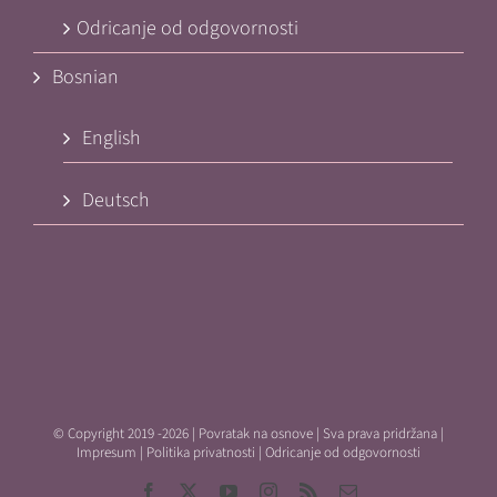
Odricanje od odgovornosti
Bosnian
English
Deutsch
© Copyright 2019 -
2026 | Povratak na osnove | Sva prava pridržana |
Impresum
|
Politika privatnosti
|
Odricanje od odgovornosti
Facebook
X
YouTube
Instagram
Rss
Email