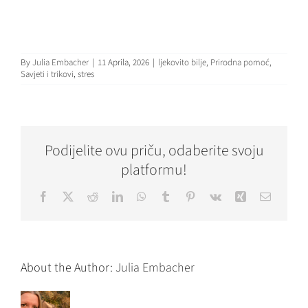
By
Julia Embacher
|
11 Aprila, 2026
|
ljekovito bilje
,
Prirodna pomoć
,
Savjeti i trikovi
,
stres
Podijelite ovu priču, odaberite svoju
platformu!
Facebook
X
Reddit
LinkedIn
WhatsApp
Tumblr
Pinterest
Vk
Xing
Email
About the Author:
Julia Embacher