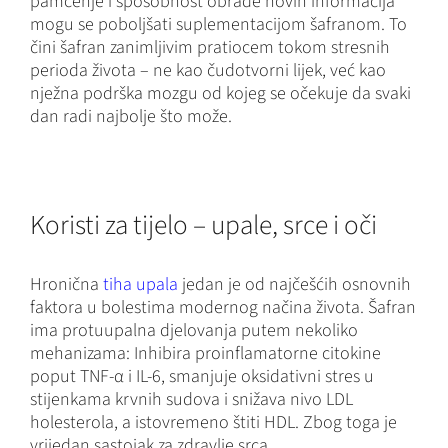
pamćenje i sposobnost obrade novih informacija
mogu se poboljšati suplementacijom šafranom. To
čini šafran zanimljivim pratiocem tokom stresnih
perioda života – ne kao čudotvorni lijek, već kao
nježna podrška mozgu od kojeg se očekuje da svaki
dan radi najbolje što može.
Koristi za tijelo – upale, srce i oči
Hronična
tiha upala
jedan je od najčešćih osnovnih
faktora u bolestima modernog načina života. Šafran
ima protuupalna djelovanja putem nekoliko
mehanizama: Inhibira proinflamatorne citokine
poput TNF-α i IL-6, smanjuje oksidativni stres u
stijenkama krvnih sudova i snižava nivo LDL
holesterola, a istovremeno štiti HDL. Zbog toga je
vrijedan sastojak za zdravlje srca.