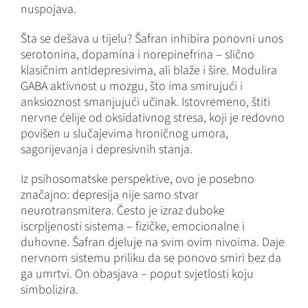
nuspojava.
Šta se dešava u tijelu? Šafran inhibira ponovni unos
serotonina, dopamina i norepinefrina – slično
klasičnim antidepresivima, ali blaže i šire. Modulira
GABA aktivnost u mozgu, što ima smirujući i
anksioznost smanjujući učinak. Istovremeno, štiti
nervne ćelije od oksidativnog stresa, koji je redovno
povišen u slučajevima hroničnog umora,
sagorijevanja i depresivnih stanja.
Iz psihosomatske perspektive, ovo je posebno
značajno: depresija nije samo stvar
neurotransmitera. Često je izraz duboke
iscrpljenosti sistema – fizičke, emocionalne i
duhovne. Šafran djeluje na svim ovim nivoima. Daje
nervnom sistemu priliku da se ponovo smiri bez da
ga umrtvi. On obasjava – poput svjetlosti koju
simbolizira.