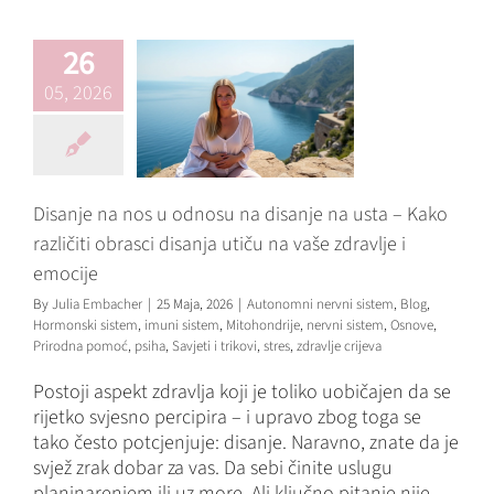
zdravlje i emocije
Autonomni nervni sistem
26
Blog
Hormonski sistem
imuni sistem
Mitohondrije
05, 2026
nervni sistem
Osnove
Prirodna pomoć
psiha
Savjeti i trikovi
stres
zdravlje
crijeva
Disanje na nos u odnosu na disanje na usta – Kako
različiti obrasci disanja utiču na vaše zdravlje i
emocije
By
Julia Embacher
|
25 Maja, 2026
|
Autonomni nervni sistem
,
Blog
,
Hormonski sistem
,
imuni sistem
,
Mitohondrije
,
nervni sistem
,
Osnove
,
Prirodna pomoć
,
psiha
,
Savjeti i trikovi
,
stres
,
zdravlje crijeva
Postoji aspekt zdravlja koji je toliko uobičajen da se
rijetko svjesno percipira – i upravo zbog toga se
tako često potcjenjuje: disanje. Naravno, znate da je
svjež zrak dobar za vas. Da sebi činite uslugu
planinarenjem ili uz more. Ali ključno pitanje nije