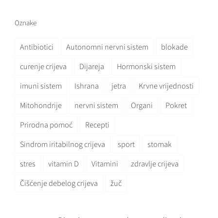
Oznake
Antibiotici
Autonomni nervni sistem
blokade
curenje crijeva
Dijareja
Hormonski sistem
imuni sistem
Ishrana
jetra
Krvne vrijednosti
Mitohondrije
nervni sistem
Organi
Pokret
Prirodna pomoć
Recepti
Sindrom iritabilnog crijeva
sport
stomak
stres
vitamin D
Vitamini
zdravlje crijeva
Čišćenje debelog crijeva
žuč