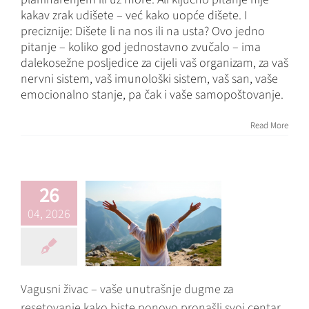
kakav zrak udišete – već kako uopće dišete. I
preciznije: Dišete li na nos ili na usta? Ovo jedno
pitanje – koliko god jednostavno zvučalo – ima
dalekosežne posljedice za cijeli vaš organizam, za vaš
Vagusni živac –
nervni sistem, vaš imunološki sistem, vaš san, vaše
vaše unutrašnje
emocionalno stanje, pa čak i vaše samopoštovanje.
dugme za
resetovanje kako
Read More
biste ponovo
pronašli svoj
centar.
26
Blog
Hormonski sistem
04, 2026
imuni sistem
nervni sistem
Organs & Systems
Osnove
Savjeti i trikovi
stres
Vagusni živac – vaše unutrašnje dugme za
resetovanje kako biste ponovo pronašli svoj centar.