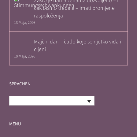
Zašto je nama ženama dozvoljeno – i
čak bismo trebale – imati promjene
raspoloženja
13 Maja, 2026
Majčin dan – čudo koje se rijetko viđa i
cijeni
10 Maja, 2026
SPRACHEN
Bosnian
MENÜ