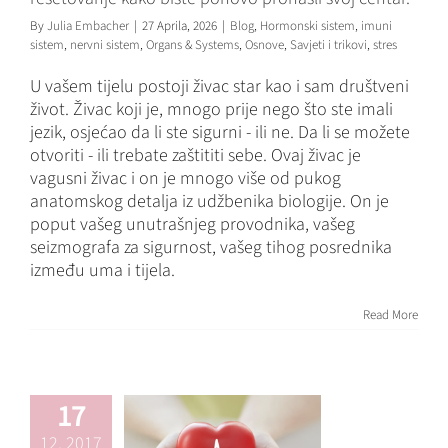
By
Julia Embacher
|
27 Aprila, 2026
|
Blog
,
Hormonski sistem
,
imuni
sistem
,
nervni sistem
,
Organs & Systems
,
Osnove
,
Savjeti i trikovi
,
stres
U vašem tijelu postoji živac star kao i sam društveni
život. Živac koji je, mnogo prije nego što ste imali
jezik, osjećao da li ste sigurni - ili ne. Da li se možete
otvoriti - ili trebate zaštititi sebe. Ovaj živac je
vagusni živac i on je mnogo više od pukog
anatomskog detalja iz udžbenika biologije. On je
poput vašeg unutrašnjeg provodnika, vašeg
seizmografa za sigurnost, vašeg tihog posrednika
između uma i tijela.
Mjerenje
varijabilnosti
Read More
otkucaja srca
(HRV)
Blog
Mitohondrije
Nicht
17
kategorisiert
stres
12, 2017