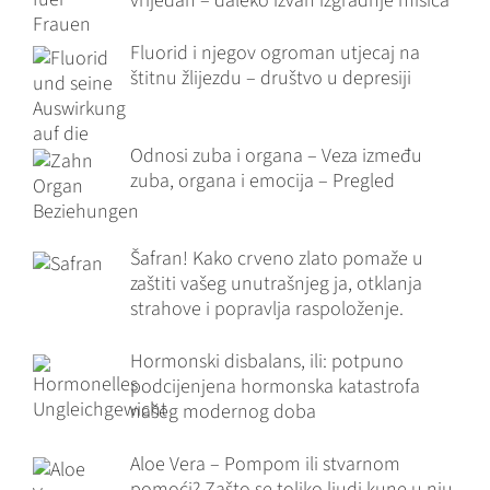
vrijedan – daleko izvan izgradnje mišića
Fluorid i njegov ogroman utjecaj na
štitnu žlijezdu – društvo u depresiji
Odnosi zuba i organa – Veza između
zuba, organa i emocija – Pregled
Šafran! Kako crveno zlato pomaže u
zaštiti vašeg unutrašnjeg ja, otklanja
strahove i popravlja raspoloženje.
Hormonski disbalans, ili: potpuno
podcijenjena hormonska katastrofa
našeg modernog doba
Aloe Vera – Pompom ili stvarnom
pomoći? Zašto se toliko ljudi kune u nju.