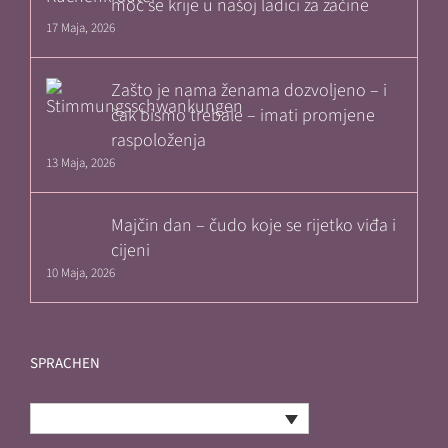
moć se krije u našoj ladici za začine
17 Maja, 2026
Zašto je nama ženama dozvoljeno – i
čak bismo trebale – imati promjene
raspoloženja
13 Maja, 2026
Majčin dan – čudo koje se rijetko viđa i
cijeni
10 Maja, 2026
SPRACHEN
Bosnian