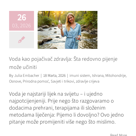
može učiniti
imuni sistem
Ishrana
26
Mitohondrije
Osnove
Prirodna pomoć
Savjeti i
03, 2026
trikovi
zdravlje crijeva
Voda kao pojačivač zdravlja: Šta redovno pijenje
može učiniti
By
Julia Embacher
|
18 Marta, 2026
|
imuni sistem
,
Ishrana
,
Mitohondrije
,
Osnove
,
Prirodna pomoć
,
Savjeti i trikovi
,
zdravlje crijeva
Voda je najstariji lijek na svijetu – i ujedno
najpotcijenjeniji. Prije nego što razgovaramo o
dodacima prehrani, terapijama ili složenim
metodama liječenja: Pijemo li dovoljno? Ovo jedno
Kneipp terapija –
pitanje može promijeniti više nego što mislimo.
prirodni
zdravstveni
Read More