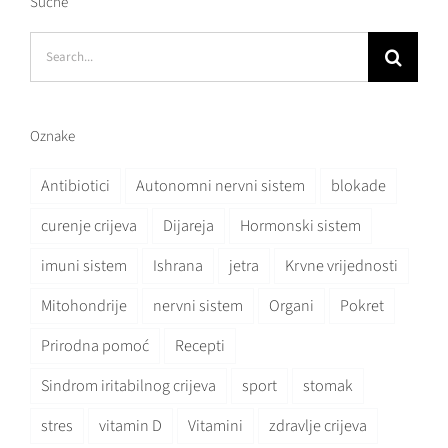
Suche
Search
for:
Oznake
Antibiotici
Autonomni nervni sistem
blokade
curenje crijeva
Dijareja
Hormonski sistem
imuni sistem
Ishrana
jetra
Krvne vrijednosti
Mitohondrije
nervni sistem
Organi
Pokret
Prirodna pomoć
Recepti
Sindrom iritabilnog crijeva
sport
stomak
stres
vitamin D
Vitamini
zdravlje crijeva