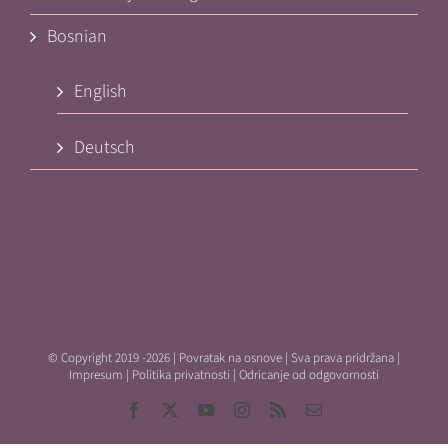
Bosnian
English
Deutsch
© Copyright 2019 -
2026 | Povratak na osnove | Sva prava pridržana |
Impresum
|
Politika privatnosti
|
Odricanje od odgovornosti
Facebook
X
YouTube
Instagram
Rss
Email