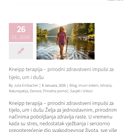
impulsi za tijelo,
um i dušu
Blog
imuni sistem
Ishrana
26
Naturopatija
Osnove
Prirodna pomoć
Savjeti i
01, 2026
trikovi
Kneipp terapija – prirodni zdravstveni impulsi za
tijelo, um i dušu
By
Julia Embacher
|
8 Januara, 2026
|
Blog
,
imuni sistem
,
Ishrana
,
Naturopatija
,
Osnove
,
Prirodna pomoć
,
Savjeti i trikovi
Kneipp terapija – prirodni zdravstveni impulsi za
tijelo, um i dušu Želja za jednostavnim, prirodnim
načinima poboljšanja zdravlja raste. U vremenu
kada su stres, nedostatak vježbanja i senzorno
preopterećenje dio svakodnevnog života, sve više