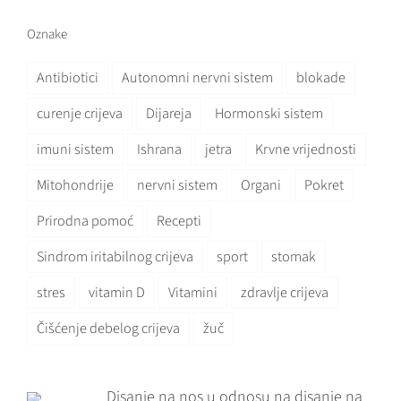
Oznake
Antibiotici
Autonomni nervni sistem
blokade
curenje crijeva
Dijareja
Hormonski sistem
imuni sistem
Ishrana
jetra
Krvne vrijednosti
Mitohondrije
nervni sistem
Organi
Pokret
Prirodna pomoć
Recepti
Sindrom iritabilnog crijeva
sport
stomak
stres
vitamin D
Vitamini
zdravlje crijeva
Čišćenje debelog crijeva
žuč
Disanje na nos u odnosu na disanje na