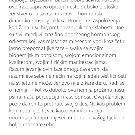
ove fraze zapravo opisuju nešto duboko biološko,
ženstveno – i savršeno zdravo: hormonsku
dinamiku ženskog ciklusa. Promjene raspoloženja
kod žena nisu hir, pretjerivanje ili znak slabosti. One
su živi, ​​mjerljivi izraz fino podešenog hormonskog
orkestra koji vas mjesec za mjesecom vodi kroz četiri
jasno prepoznatljive faze – svaka sa svojim
biohemijskim potpisom, svojom emocionalnom
kvalitetom, svojim fizičkim manifestacijama.
Razumijevanje ovih faza omogućava vam da
razumijete sebe na način na koji nijedan test ličnosti
na svijetu ne može. Jer ovo nije o karakteru. Radi se
o hemiji – i koliko duboko ova hemija prožima našu
psihu, našu percepciju i naše odnose. Ovaj članak je
poziv da reinterpretirate svoj ciklus. Ne kao problem
koji treba riješiti, već kao izvor informacija,
unutrašnju mapu, mjesečnu ponudu vašeg tijela da
bolje upoznate sebe.