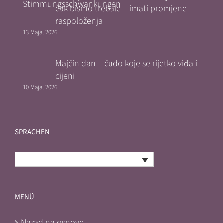
čak bismo trebale – imati promjene
raspoloženja
13 Maja, 2026
Majčin dan – čudo koje se rijetko viđa i
cijeni
10 Maja, 2026
SPRACHEN
Bosnian
MENÜ
Nazad na osnove