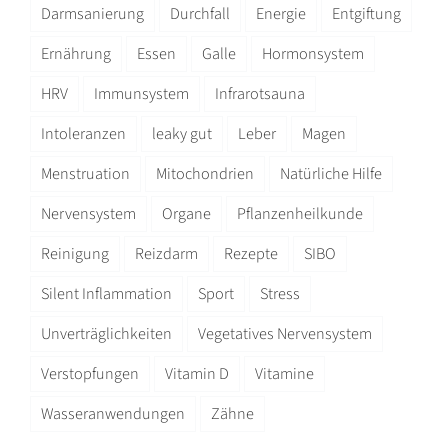
Darmsanierung
Durchfall
Energie
Entgiftung
Ernährung
Essen
Galle
Hormonsystem
HRV
Immunsystem
Infrarotsauna
Intoleranzen
leaky gut
Leber
Magen
Menstruation
Mitochondrien
Natürliche Hilfe
Nervensystem
Organe
Pflanzenheilkunde
Reinigung
Reizdarm
Rezepte
SIBO
Silent Inflammation
Sport
Stress
Unverträglichkeiten
Vegetatives Nervensystem
Verstopfungen
Vitamin D
Vitamine
Wasseranwendungen
Zähne