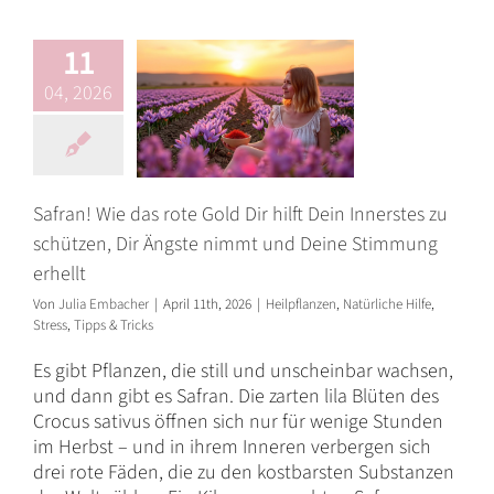
Ängste nimmt
und Deine
11
Stimmung erhellt
04, 2026
Heilpflanzen
Natürliche Hilfe
Stress
Tipps & Tricks
Safran! Wie das rote Gold Dir hilft Dein Innerstes zu
schützen, Dir Ängste nimmt und Deine Stimmung
erhellt
Von
Julia Embacher
|
April 11th, 2026
|
Heilpflanzen
,
Natürliche Hilfe
,
Stress
,
Tipps & Tricks
Es gibt Pflanzen, die still und unscheinbar wachsen,
und dann gibt es Safran. Die zarten lila Blüten des
Crocus sativus öffnen sich nur für wenige Stunden
im Herbst – und in ihrem Inneren verbergen sich
drei rote Fäden, die zu den kostbarsten Substanzen