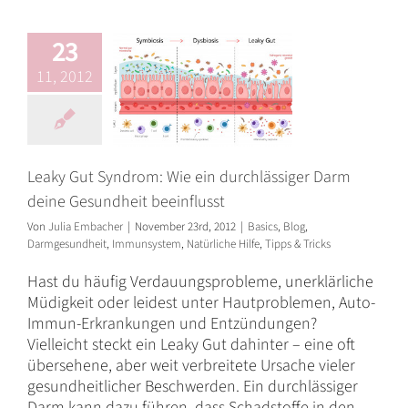
beeinflusst
23
Basics
Blog
Darmgesundheit
11, 2012
Immunsystem
Natürliche
Hilfe
Tipps & Tricks
Leaky Gut Syndrom: Wie ein durchlässiger Darm
deine Gesundheit beeinflusst
Von
Julia Embacher
|
November 23rd, 2012
|
Basics
,
Blog
,
Darmgesundheit
,
Immunsystem
,
Natürliche Hilfe
,
Tipps & Tricks
Hast du häufig Verdauungsprobleme, unerklärliche
Müdigkeit oder leidest unter Hautproblemen, Auto-
Immun-Erkrankungen und Entzündungen?
Vielleicht steckt ein Leaky Gut dahinter – eine oft
übersehene, aber weit verbreitete Ursache vieler
gesundheitlicher Beschwerden. Ein durchlässiger
Darm kann dazu führen, dass Schadstoffe in den