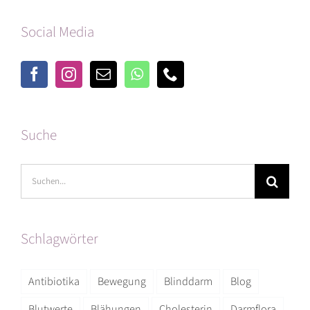
Social Media
Suche
Suche
nach:
Schlagwörter
Antibiotika
Bewegung
Blinddarm
Blog
Blutwerte
Blähungen
Cholesterin
Darmflora