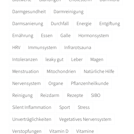
Darmgesundheit
Darmreinigung
Darmsanierung
Durchfall
Energie
Entgiftung
Ernährung
Essen
Galle
Hormonsystem
HRV
Immunsystem
Infrarotsauna
Intoleranzen
leaky gut
Leber
Magen
Menstruation
Mitochondrien
Natürliche Hilfe
Nervensystem
Organe
Pflanzenheilkunde
Reinigung
Reizdarm
Rezepte
SIBO
Silent Inflammation
Sport
Stress
Unverträglichkeiten
Vegetatives Nervensystem
Verstopfungen
Vitamin D
Vitamine