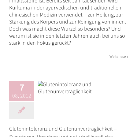
Inhaltsstoffe ist. Bereits seit Jahrtausenden wird
Kurkuma in der ayurvedischen und traditionellen
chinesischen Medizin verwendet – zur Heilung, zur
Stärkung des Körpers und zur Reinigung von innen.
Doch was macht diese Wurzel so besonders? Und
warum ist sie in den letzten Jahren auch bei uns so
Glutenintoleranz
stark in den Fokus gerückt?
und
Weiterlesen
Glutenunverträglichkeit
– Symptome,
Ursachen und
naturheilkundliche
7
Behandlungsmöglichkeiten
08, 2012
Darmgesundheit
Darmsanierung
Ernährung
Immunsystem
Unverträglichkeiten/Intoleranzen
Glutenintoleranz und Glutenunverträglichkeit –