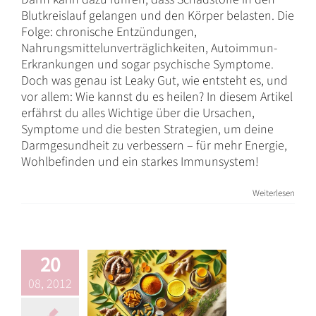
Blutkreislauf gelangen und den Körper belasten. Die
Folge: chronische Entzündungen,
Nahrungsmittelunverträglichkeiten, Autoimmun-
Erkrankungen und sogar psychische Symptome.
Doch was genau ist Leaky Gut, wie entsteht es, und
vor allem: Wie kannst du es heilen? In diesem Artikel
erfährst du alles Wichtige über die Ursachen,
Kurkuma – Die
Symptome und die besten Strategien, um deine
Darmgesundheit zu verbessern – für mehr Energie,
goldene
Wohlbefinden und ein starkes Immunsystem!
Wunderwurzel
für Gesundheit
Weiterlesen
und
Wohlbefinden
Basics
Blog
20
Darmgesundheit
Darmsanierung
Ernährung
08, 2012
Immunsystem
Naturheilkunde
Natürliche
Hilfe
Rezepte
Tipps & Tricks