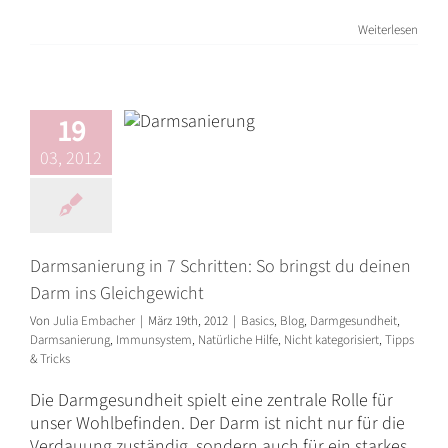
Darmsanierung
in 7 Schritten: So
Weiterlesen
bringst du
deinen Darm ins
Gleichgewicht
19
Basics
Blog
03, 2012
Darmgesundheit
Darmsanierung
Immunsystem
Natürliche
Hilfe
Nicht kategorisiert
Tipps & Tricks
Darmsanierung in 7 Schritten: So bringst du deinen
Darm ins Gleichgewicht
Von
Julia Embacher
|
März 19th, 2012
|
Basics
,
Blog
,
Darmgesundheit
,
Darmsanierung
,
Immunsystem
,
Natürliche Hilfe
,
Nicht kategorisiert
,
Tipps
& Tricks
Die Darmgesundheit spielt eine zentrale Rolle für
unser Wohlbefinden. Der Darm ist nicht nur für die
Verdauung zuständig, sondern auch für ein starkes