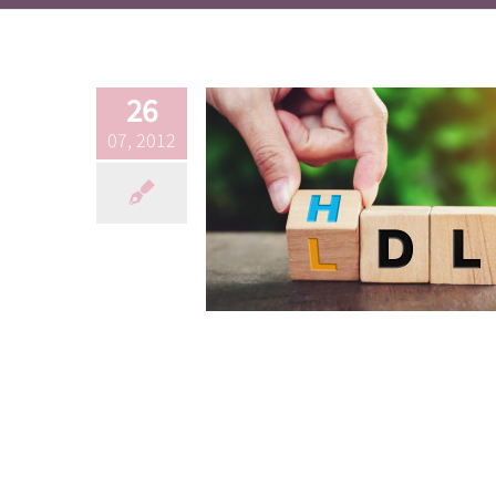
oder überbewertet?
Basics
Blog
Blutwerte
Ernährung
Tipps & 
26
07, 2012