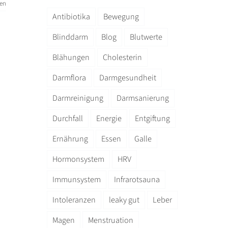
sen
Antibiotika
Bewegung
Blinddarm
Blog
Blutwerte
Blähungen
Cholesterin
Darmflora
Darmgesundheit
Darmreinigung
Darmsanierung
Durchfall
Energie
Entgiftung
Ernährung
Essen
Galle
Hormonsystem
HRV
Immunsystem
Infrarotsauna
Intoleranzen
leaky gut
Leber
Magen
Menstruation