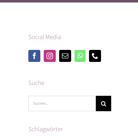
Social Media
n
Suche
Suche
t
nach:
Schlagwörter