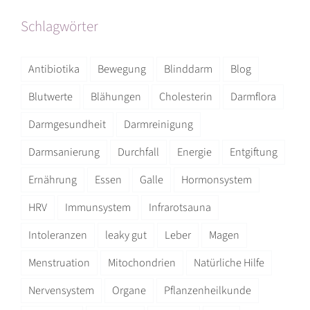
Schlagwörter
Antibiotika
Bewegung
Blinddarm
Blog
Blutwerte
Blähungen
Cholesterin
Darmflora
Darmgesundheit
Darmreinigung
Darmsanierung
Durchfall
Energie
Entgiftung
Ernährung
Essen
Galle
Hormonsystem
HRV
Immunsystem
Infrarotsauna
Intoleranzen
leaky gut
Leber
Magen
Menstruation
Mitochondrien
Natürliche Hilfe
Nervensystem
Organe
Pflanzenheilkunde