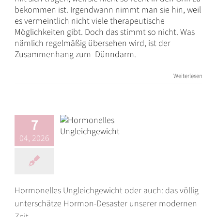
bekommen ist. Irgendwann nimmt man sie hin, weil
es vermeintlich nicht viele therapeutische
Möglichkeiten gibt. Doch das stimmt so nicht. Was
nämlich regelmäßig übersehen wird, ist der
Hormonelles
Zusammenhang zum Dünndarm.
Ungleichgewicht
oder auch: das
Weiterlesen
völlig
unterschätze
Hormon-
7
Desaster unserer
04, 2026
modernen Zeit
Blog
Darmgesundheit
Darmsanierung
Ernährung
Hormonsystem
Organe &
Systeme
Hormonelles Ungleichgewicht oder auch: das völlig
unterschätze Hormon-Desaster unserer modernen
Zeit