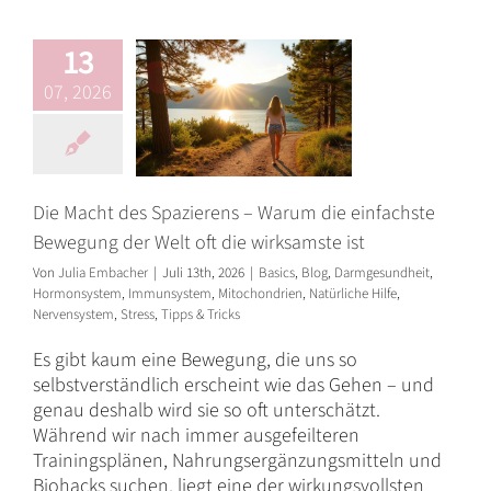
wirksamste ist
Basics
Blog
13
Darmgesundheit
Hormonsystem
07, 2026
Immunsystem
Mitochondrien
Natürliche
Hilfe
Nervensystem
Stress
Tipps & Tricks
Die Macht des Spazierens – Warum die einfachste
Bewegung der Welt oft die wirksamste ist
Von
Julia Embacher
|
Juli 13th, 2026
|
Basics
,
Blog
,
Darmgesundheit
,
Hormonsystem
,
Immunsystem
,
Mitochondrien
,
Natürliche Hilfe
,
Nervensystem
,
Stress
,
Tipps & Tricks
Es gibt kaum eine Bewegung, die uns so
selbstverständlich erscheint wie das Gehen – und
genau deshalb wird sie so oft unterschätzt.
Während wir nach immer ausgefeilteren
Trainingsplänen, Nahrungsergänzungsmitteln und
Biohacks suchen, liegt eine der wirkungsvollsten