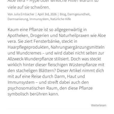
Aloe Vera – Hype oder wirkliche Hilfe? Warum so
viele auf sie schwören.
Von
Julia Embacher
|
April 3rd, 2026
|
Blog
,
Darmgesundheit
,
Darmsanierung
,
Immunsystem
,
Natürliche Hilfe
Kaum eine Pflanze ist so allgegenwärtig in
Apotheken, Drogerien und Naturheilpraxen wie Aloe
vera. Sie ziert Fensterbänke, steckt in
Haarpflegeprodukten, Nahrungsergänzungsmitteln
und Wundcremes – und wird dabei nicht selten zur
Allzweck-Wunderpflanze stilisiert. Doch was steckt
wirklich hinter dieser fleischigen Wüstenpflanze mit
den stacheligen Blättern? Dieser Artikel nimmt dich
mit auf eine Reise durch Darm, Haut und
Immunsystem – und streift dabei auch den
psychosomatischen Raum, den diese Pflanze
symbolisch berühren kann.
Weiterlesen