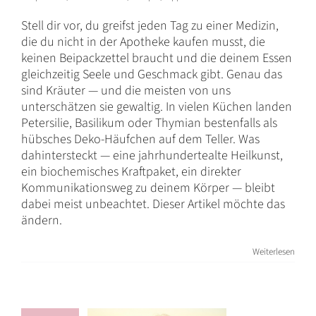
Stell dir vor, du greifst jeden Tag zu einer Medizin,
die du nicht in der Apotheke kaufen musst, die
keinen Beipackzettel braucht und die deinem Essen
gleichzeitig Seele und Geschmack gibt. Genau das
sind Kräuter — und die meisten von uns
unterschätzen sie gewaltig. In vielen Küchen landen
Petersilie, Basilikum oder Thymian bestenfalls als
hübsches Deko-Häufchen auf dem Teller. Was
dahintersteckt — eine jahrhundertealte Heilkunst,
ein biochemisches Kraftpaket, ein direkter
Kommunikationsweg zu deinem Körper — bleibt
Chronische
dabei meist unbeachtet. Dieser Artikel möchte das
ändern.
Sinusitis –
Symptome im
Weiterlesen
Kopf – Ursache
im Darm
Blog
Darmflora