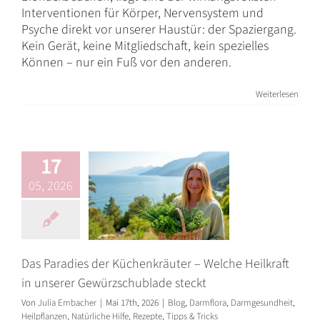
Interventionen für Körper, Nervensystem und
Psyche direkt vor unserer Haustür: der Spaziergang.
Das Paradies der
Kein Gerät, keine Mitgliedschaft, kein spezielles
Können – nur ein Fuß vor den anderen.
Küchenkräuter –
Welche Heilkraft
Weiterlesen
in unserer
Gewürzschublade
steckt
17
Blog
Darmflora
Darmgesundheit
05, 2026
Heilpflanzen
Natürliche Hilfe
Rezepte
Tipps & Tricks
Das Paradies der Küchenkräuter – Welche Heilkraft
in unserer Gewürzschublade steckt
Von
Julia Embacher
|
Mai 17th, 2026
|
Blog
,
Darmflora
,
Darmgesundheit
,
Heilpflanzen
,
Natürliche Hilfe
,
Rezepte
,
Tipps & Tricks