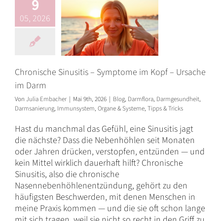
9
Darmgesundheit
Darmsanierung
05, 2026
Immunsystem
Organe &
Systeme
Tipps & Tricks
Chronische Sinusitis – Symptome im Kopf – Ursache
im Darm
Von
Julia Embacher
|
Mai 9th, 2026
|
Blog
,
Darmflora
,
Darmgesundheit
,
Darmsanierung
,
Immunsystem
,
Organe & Systeme
,
Tipps & Tricks
Hast du manchmal das Gefühl, eine Sinusitis jagt
die nächste? Dass die Nebenhöhlen seit Monaten
oder Jahren drücken, verstopfen, entzünden — und
kein Mittel wirklich dauerhaft hilft? Chronische
Sinusitis, also die chronische
Nasennebenhöhlenentzündung, gehört zu den
häufigsten Beschwerden, mit denen Menschen in
meine Praxis kommen — und die sie oft schon lange
mit sich tragen, weil sie nicht so recht in den Griff zu