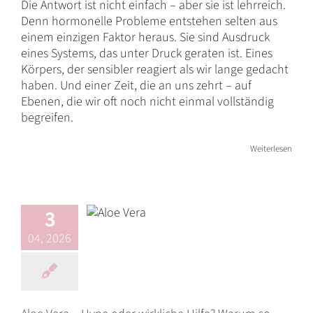
Die Antwort ist nicht einfach – aber sie ist lehrreich.
Denn hormonelle Probleme entstehen selten aus
einem einzigen Faktor heraus. Sie sind Ausdruck
eines Systems, das unter Druck geraten ist. Eines
Körpers, der sensibler reagiert als wir lange gedacht
haben. Und einer Zeit, die an uns zehrt – auf
Ebenen, die wir oft noch nicht einmal vollständig
begreifen.
Aloe Vera – Hype
Weiterlesen
oder wirkliche
Hilfe? Warum so
viele auf sie
3
schwören.
04, 2026
Blog
Darmgesundheit
Darmsanierung
Immunsystem
Natürliche
Hilfe