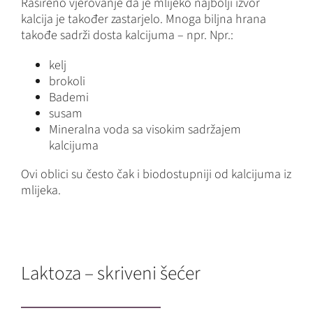
Rašireno vjerovanje da je mlijeko najbolji izvor
kalcija je također zastarjelo. Mnoga biljna hrana
takođe sadrži dosta kalcijuma – npr. Npr.:
kelj
brokoli
Bademi
susam
Mineralna voda sa visokim sadržajem
kalcijuma
Ovi oblici su često čak i biodostupniji od kalcijuma iz
mlijeka.
Laktoza – skriveni šećer