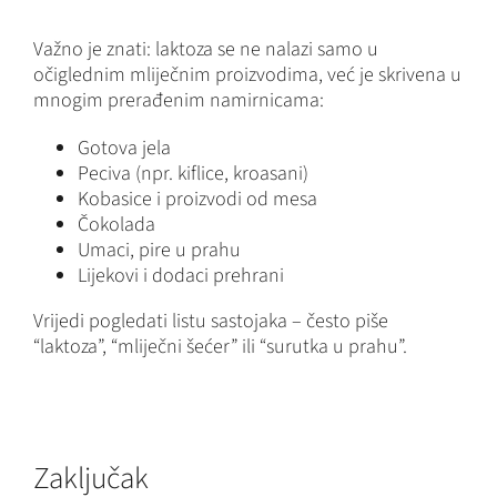
Važno je znati: laktoza se ne nalazi samo u
očiglednim mliječnim proizvodima, već je skrivena u
mnogim prerađenim namirnicama:
Gotova jela
Peciva (npr. kiflice, kroasani)
Kobasice i proizvodi od mesa
Čokolada
Umaci, pire u prahu
Lijekovi i dodaci prehrani
Vrijedi pogledati listu sastojaka – često piše
“laktoza”, “mliječni šećer” ili “surutka u prahu”.
Zaključak