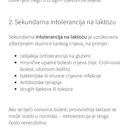
oblik rjeđi nego u drugim dijelovima svijeta.
2. Sekundarna intolerancija na laktozu
Sekundarna
intolerancija na laktozu
je uzrokovana
oštećenjem sluznice tankog crijeva, na primjer:
celijakija (intolerancija na gluten)
Hronične upalne bolesti crijeva (npr. Crohnova
bolest, ulcerozni kolitis)
bakterijske ili virusne crijevne infekcije
Antibiotske terapije
drugih lijekova ili toksina
Ako se liječi osnovna bolest, proizvodnja laktaze se
može vratiti u normalu – netolerancija je stoga
često reverzibilna.