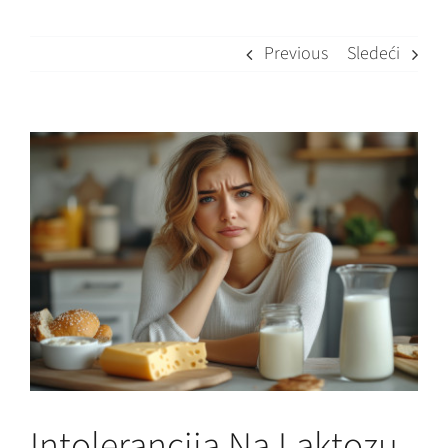
Previous
Sledeći
View
Larger
Image
Intolerancija Na Laktozu