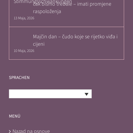
čak bismo trebale – imati promjene
raspoloženja
13 Maja, 2026
Majčin dan – čudo koje se rijetko viđa i
cijeni
10 Maja, 2026
SPRACHEN
Bosnian
MENÜ
Nazad na osnove