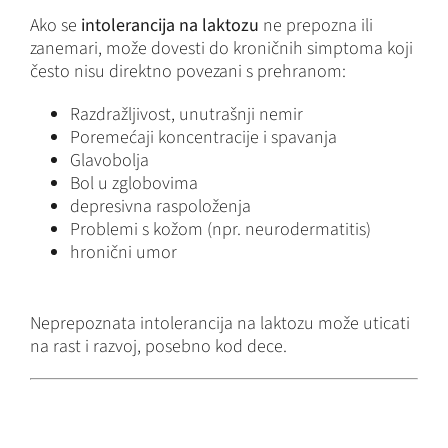
Ako se
intolerancija na laktozu
ne prepozna ili
zanemari, može dovesti do kroničnih simptoma koji
često nisu direktno povezani s prehranom:
Razdražljivost, unutrašnji nemir
Poremećaji koncentracije i spavanja
Glavobolja
Bol u zglobovima
depresivna raspoloženja
Problemi s kožom (npr. neurodermatitis)
hronični umor
Neprepoznata intolerancija na laktozu može uticati
na rast i razvoj, posebno kod dece.