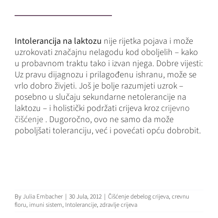
Intolerancija na laktozu
nije rijetka pojava i može
uzrokovati značajnu nelagodu kod oboljelih – kako
u probavnom traktu tako i izvan njega. Dobre vijesti:
Uz pravu dijagnozu i prilagođenu ishranu, može se
vrlo dobro živjeti. Još je bolje razumjeti uzrok –
posebno u slučaju sekundarne netolerancije na
laktozu – i holistički podržati crijeva kroz
crijevno
čišćenje
. Dugoročno, ovo ne samo da može
poboljšati toleranciju, već i povećati opću dobrobit.
By
Julia Embacher
|
30 Jula, 2012
|
Čišćenje debelog crijeva
,
crevnu
floru
,
imuni sistem
,
Intolerancije
,
zdravlje crijeva