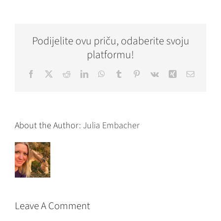
Podijelite ovu priču, odaberite svoju
platformu!
Facebook
X
Reddit
LinkedIn
WhatsApp
Tumblr
Pinterest
Vk
Xing
Email
About the Author:
Julia Embacher
Leave A Comment