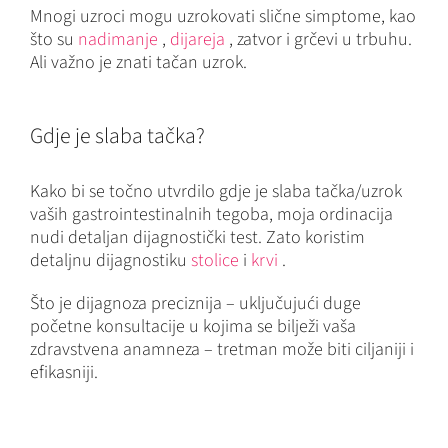
Mnogi uzroci mogu uzrokovati slične simptome, kao
što su
nadimanje
,
dijareja
, zatvor i grčevi u trbuhu.
Ali važno je znati tačan uzrok.
Gdje je slaba tačka?
Kako bi se točno utvrdilo gdje je slaba tačka/uzrok
vaših gastrointestinalnih tegoba, moja ordinacija
nudi detaljan dijagnostički test. Zato koristim
detaljnu dijagnostiku
stolice
i
krvi
.
Što je dijagnoza preciznija – uključujući duge
početne konsultacije u kojima se bilježi vaša
zdravstvena anamneza – tretman može biti ciljaniji i
efikasniji.