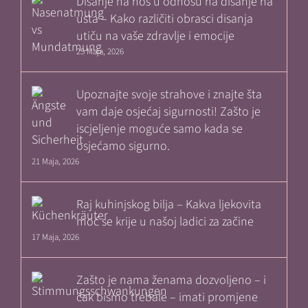
Disanje na nos u odnosu na disanje na
usta – Kako različiti obrasci disanja
utiču na vaše zdravlje i emocije
25 Maja, 2026
Upoznajte svoje strahove i znajte šta
vam daje osjećaj sigurnosti! Zašto je
iscjeljenje moguće samo kada se
osjećamo sigurno.
21 Maja, 2026
Raj kuhinjskog bilja – Kakva ljekovita
moć se krije u našoj ladici za začine
17 Maja, 2026
Zašto je nama ženama dozvoljeno – i
čak bismo trebale – imati promjene