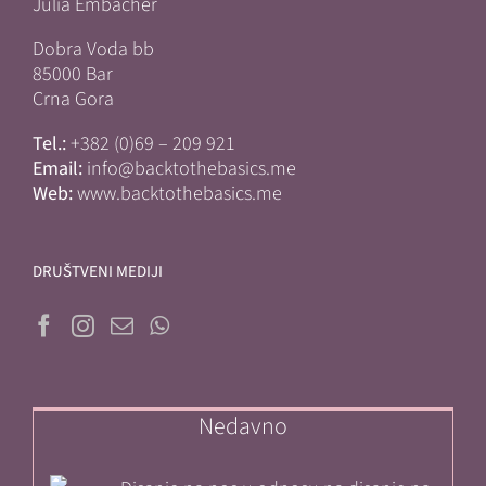
Julia Embacher
Dobra Voda bb
85000 Bar
Crna Gora
Tel.:
+382 (0)69 – 209 921
Email:
info@backtothebasics.me
Web:
www.backtothebasics.me
DRUŠTVENI MEDIJI
Nedavno