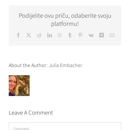
Podijelite ovu priču, odaberite svoju
platformu!
Facebook
X
Reddit
LinkedIn
WhatsApp
Tumblr
Pinterest
Vk
Xing
Email
About the Author:
Julia Embacher
Leave A Comment
Comment