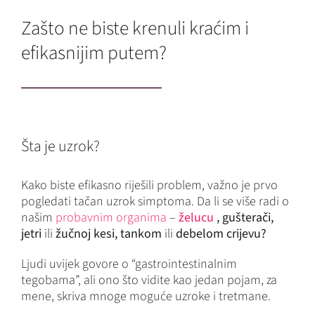
Zašto ne biste krenuli kraćim i
efikasnijim putem?
Šta je uzrok?
Kako biste efikasno riješili problem, važno je prvo
pogledati tačan uzrok simptoma. Da li se više radi o
našim
probavnim organima
–
želucu
,
gušterači,
jetri
ili
žučnoj kesi,
tankom
ili
debelom crijevu?
Ljudi uvijek govore o “gastrointestinalnim
tegobama”, ali ono što vidite kao jedan pojam, za
mene, skriva mnoge moguće uzroke i tretmane.