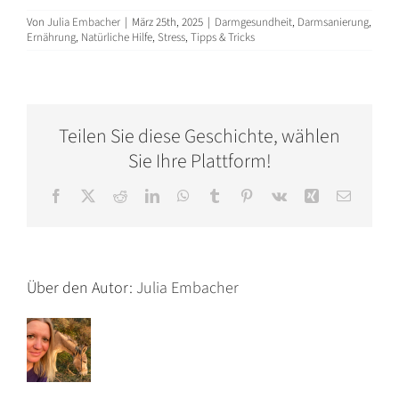
Von
Julia Embacher
|
März 25th, 2025
|
Darmgesundheit
,
Darmsanierung
,
Ernährung
,
Natürliche Hilfe
,
Stress
,
Tipps & Tricks
Teilen Sie diese Geschichte, wählen
Sie Ihre Plattform!
Facebook
X
Reddit
LinkedIn
WhatsApp
Tumblr
Pinterest
Vk
Xing
E-
Mail
Über den Autor:
Julia Embacher