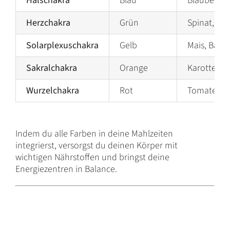
Halschakra
Blau
Blaubeeren
Herzchakra
Grün
Spinat, Bro
Solarplexuschakra
Gelb
Mais, Bana
Sakralchakra
Orange
Karotten, 
Wurzelchakra
Rot
Tomaten, R
Indem du alle Farben in deine Mahlzeiten
integrierst, versorgst du deinen Körper mit
wichtigen Nährstoffen und bringst deine
Energiezentren in Balance.