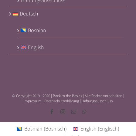
Haftungsausschluss
Deutsch
Bosnian
English
© Copyright 2019 -
2026 | Back to the Basics | Alle Rechte vorbehalten |
Impressum
|
Datenschutzerklärung
|
Haftungsausschluss
Facebook
Instagram
E-
WhatsApp
Mail
Bosnian
(
Bosnisch
)
English
(
Englisch
)