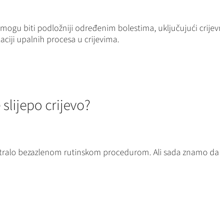
va mogu biti podložniji određenim bolestima, uključujući crije
ulaciji upalnih procesa u crijevima.
slijepo crijevo?
matralo bezazlenom rutinskom procedurom. Ali sada znamo d