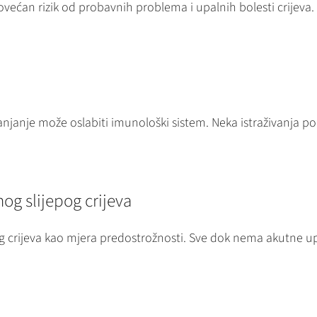
povećan rizik od probavnih problema i upalnih bolesti crijev
anje može oslabiti imunološki sistem. Neka istraživanja poka
og slijepog crijeva
og crijeva kao mjera predostrožnosti. Sve dok nema akutne up