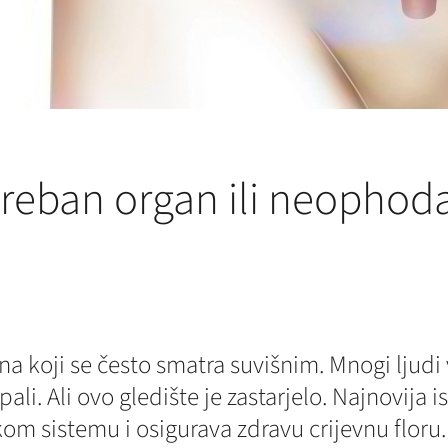
treban organ ili neophod
ana koji se često smatra suvišnim. Mnogi ljudi
li. Ali ovo gledište je zastarjelo. Najnovija i
m sistemu i osigurava zdravu crijevnu floru. O