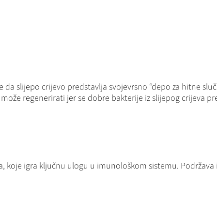
 da slijepo crijevo predstavlja svojevrsno “depo za hitne sluč
e može regenerirati jer se dobre bakterije iz slijepog crijeva pr
a, koje igra ključnu ulogu u imunološkom sistemu. Podržava 