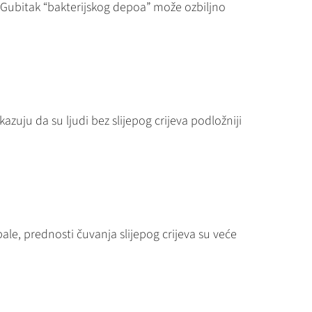
a. Gubitak “bakterijskog depoa” može ozbiljno
zuju da su ljudi bez slijepog crijeva podložniji
ale, prednosti čuvanja slijepog crijeva su veće