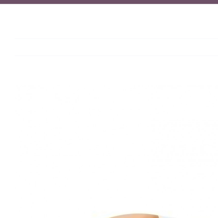
View
Larger
Image