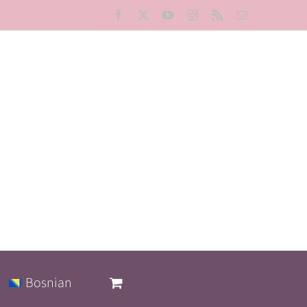
Facebook
X
YouTube
Instagram
Rss
Email
Bosnian