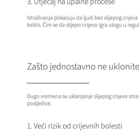
3. Utjecaj na upalne procese
Istraživanja pokazuju da ljudi bez slijepog crije
kolitis. Čini se da slijepo crijevo igra ulogu u reg
Zašto jednostavno ne uklonite 
Dugo vremena se uklanjanje slijepog crijeva s
posljedice.
1. Veći rizik od crijevnih bolesti