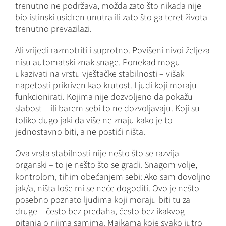
trenutno ne podržava, možda zato što nikada nije
bio istinski usidren unutra ili zato što ga teret života
trenutno prevazilazi.
Ali vrijedi razmotriti i suprotno. Povišeni nivoi željeza
nisu automatski znak snage. Ponekad mogu
ukazivati ​​na vrstu vještačke stabilnosti – višak
napetosti prikriven kao krutost. Ljudi koji moraju
funkcionirati. Kojima nije dozvoljeno da pokažu
slabost – ili barem sebi to ne dozvoljavaju. Koji su
toliko dugo jaki da više ne znaju kako je to
jednostavno biti, a ne postići ništa.
Ova vrsta stabilnosti nije nešto što se razvija
organski – to je nešto što se gradi. Snagom volje,
kontrolom, tihim obećanjem sebi: Ako sam dovoljno
jak/a, ništa loše mi se neće dogoditi. Ovo je nešto
posebno poznato ljudima koji moraju biti tu za
druge – često bez predaha, često bez ikakvog
pitanja o njima samima. Majkama koje svako jutro