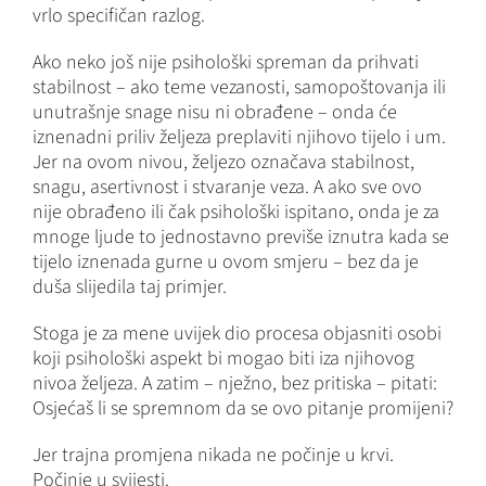
vrlo specifičan razlog.
Ako neko još nije psihološki spreman da prihvati
stabilnost – ako teme vezanosti, samopoštovanja ili
unutrašnje snage nisu ni obrađene – onda će
iznenadni priliv željeza preplaviti njihovo tijelo i um.
Jer na ovom nivou, željezo označava stabilnost,
snagu, asertivnost i stvaranje veza. A ako sve ovo
nije obrađeno ili čak psihološki ispitano, onda je za
mnoge ljude to jednostavno previše iznutra kada se
tijelo iznenada gurne u ovom smjeru – bez da je
duša slijedila taj primjer.
Stoga je za mene uvijek dio procesa objasniti osobi
koji psihološki aspekt bi mogao biti iza njihovog
nivoa željeza. A zatim – nježno, bez pritiska – pitati:
Osjećaš li se spremnom da se ovo pitanje promijeni?
Jer trajna promjena nikada ne počinje u krvi.
Počinje u svijesti.