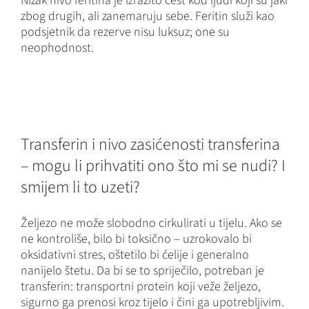
Nizak nivo feritina je izrazito čest kod ljudi koji su jaki
zbog drugih, ali zanemaruju sebe. Feritin služi kao
podsjetnik da rezerve nisu luksuz; one su
neophodnost.
Transferin i nivo zasićenosti transferina
– mogu li prihvatiti ono što mi se nudi? I
smijem li to uzeti?
Željezo ne može slobodno cirkulirati u tijelu. Ako se
ne kontroliše, bilo bi toksično – uzrokovalo bi
oksidativni stres, oštetilo bi ćelije i generalno
nanijelo štetu. Da bi se to spriječilo, potreban je
transferin: transportni protein koji veže željezo,
sigurno ga prenosi kroz tijelo i čini ga upotrebljivim.