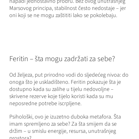
napadi jednostavno prodru. Bez ovog unutrašnjeg
Marsovog principa, stabilnost često nedostaje – jer
oni koji se ne mogu zaštititi lako se pokolebaju.
Feritin – šta mogu zadržati za sebe?
Od željeza, put prirodno vodi do sljedećeg nivoa: do
onoga što je uskladišteno. Feritin pokazuje šta je
dostupno kada su zalihe u tijelu nedovoljne –
skrivene rezerve koje tijelo koristi kada su mu
neposredne potrebe iscrpljene.
Psihološki, ovo je izuzetno duboka metafora. Šta
imam spremljeno za sebe? Za šta smijem da se
držim – u smislu energije, resursa, unutrašnjeg
prostora?