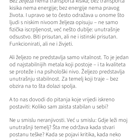
Bez željeza nema transporta kisika; bez transporta
kisika nema energije; bez energije nema pravog
života. I upravo se to često odražava u onome što
ljudi s niskim nivoom željeza opisuju – ne samo
fizička iscrpljenost, već nešto dublje: unutrašnje
odsustvo. Biti prisutan, ali ne i istinski prisutan.
Funkcionirati, ali ne i živjeti.
Ali željezo ne predstavlja samo vitalnost. To je jedan
od najstabilnijih metala koji postoje – i ta kvaliteta
se proteže i na psihološki nivo. Željezo predstavlja
unutrašnju stabilnost. Za temelj koji traje – bez
obzira na to šta dolazi spolja.
A to nas dovodi do pitanja koje vrijedi iskreno
postaviti: Koliko sam zaista stabilan u sebi?
Ne u smislu neranjivosti. Već u smislu: Gdje leži moj
unutrašnji temelj? Šta me održava kada stvari
postanu teške? Kada se pojavi kritika, kada neko