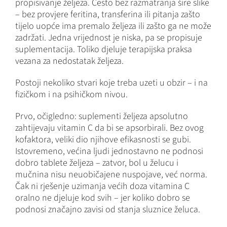
propisivanje željeza. Često bez razmatranja šire slike
– bez provjere feritina, transferina ili pitanja zašto
tijelo uopće ima premalo željeza ili zašto ga ne može
zadržati. Jedna vrijednost je niska, pa se propisuje
suplementacija. Toliko djeluje terapijska praksa
vezana za nedostatak željeza.
Postoji nekoliko stvari koje treba uzeti u obzir – i na
fizičkom i na psihičkom nivou.
Prvo, očigledno: suplementi željeza apsolutno
zahtijevaju vitamin C da bi se apsorbirali. Bez ovog
kofaktora, veliki dio njihove efikasnosti se gubi.
Istovremeno, većina ljudi jednostavno ne podnosi
dobro tablete željeza – zatvor, bol u želucu i
mučnina nisu neuobičajene nuspojave, već norma.
Čak ni rješenje uzimanja većih doza vitamina C
oralno ne djeluje kod svih – jer koliko dobro se
podnosi značajno zavisi od stanja sluznice želuca.