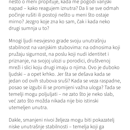
nešto o meni propituje, kada me pogodi vanjski
napad – kako reagujem iznutra? Da li se sve odmah
počinje rušiti ili postoji nešto u meni što ostaje
mirno? Jezgro koje zna ko sam, čak i kada neko
drugi sumnja u to?
Mnogi ljudi nesvjesno grade svoju unutrašnju
stabilnost na vanjskim stubovima: na odnosima koji
pružaju sigurnost, na poslu koji nudi identitet i
priznanje, na svojoj ulozi u porodici, društvenoj
mreži i slici koju drugi imaju o njima. Ovo je duboko
ljudski – a opet krhko. Jer šta se dešava kada se
jedan od ovih stubova sruši? Kada se veza raspadne,
posao se izgubi ili se promijeni važna uloga? Tada se
temelji mogu poljuljati – ne zato što je neko slab,
već zato što možda nikada nije bio istinski
utemeljen unutra.
Dakle, smanjeni nivoi željeza mogu biti pokazatelj
niske unutrašnje stabilnosti – temelja koji ga