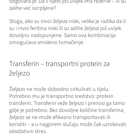
odgovara je: Da li tijelo još uvijek ima rezerve – ili su
zalihe već iscrpljene?
Stoga, ako su nivoi željeza niski, velika je razlika da li
su i nivoi feritina niski ili su zalihe željeza još uvijek
dovoljno nadopunjene. Samo ova kombinacija
omogućava smisleno tumačenje.
Transferin – transportni protein za
željezo
Željezo ne može slobodno cirkulirati u tijelu.
Potrebno mu je transportno sredstvo: protein
transferin. Transferin veže željezo i prenosi ga tamo
gdje je potrebno. Bez dovoljne količine transferina,
željezo se ne može efikasno transportovati ili
koristiti – a u najgorem slučaju može čak uzrokovati
oksidativni stres.