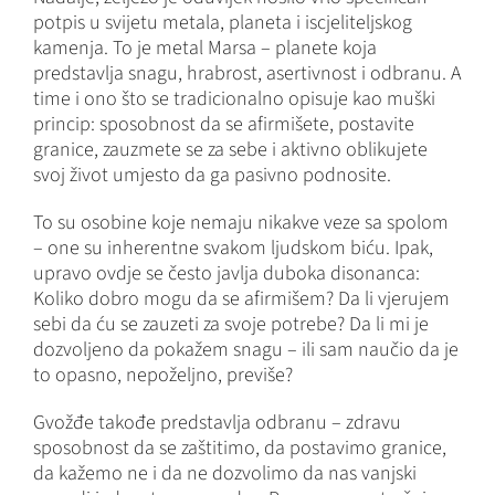
potpis u svijetu metala, planeta i iscjeliteljskog
kamenja. To je metal Marsa – planete koja
predstavlja snagu, hrabrost, asertivnost i odbranu. A
time i ono što se tradicionalno opisuje kao muški
princip: sposobnost da se afirmišete, postavite
granice, zauzmete se za sebe i aktivno oblikujete
svoj život umjesto da ga pasivno podnosite.
To su osobine koje nemaju nikakve veze sa spolom
– one su inherentne svakom ljudskom biću. Ipak,
upravo ovdje se često javlja duboka disonanca:
Koliko dobro mogu da se afirmišem? Da li vjerujem
sebi da ću se zauzeti za svoje potrebe? Da li mi je
dozvoljeno da pokažem snagu – ili sam naučio da je
to opasno, nepoželjno, previše?
Gvožđe takođe predstavlja odbranu – zdravu
sposobnost da se zaštitimo, da postavimo granice,
da kažemo ne i da ne dozvolimo da nas vanjski