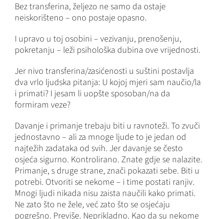
Bez transferina, željezo ne samo da ostaje
neiskorišteno – ono postaje opasno.
I upravo u toj osobini – vezivanju, prenošenju,
pokretanju – leži psihološka dubina ove vrijednosti.
Jer nivo transferina/zasićenosti u suštini postavlja
dva vrlo ljudska pitanja: U kojoj mjeri sam naučio/la
i primati? I jesam li uopšte sposoban/na da
formiram veze?
Davanje i primanje trebaju biti u ravnoteži. To zvuči
jednostavno – ali za mnoge ljude to je jedan od
najtežih zadataka od svih. Jer davanje se često
osjeća sigurno. Kontrolirano. Znate gdje se nalazite.
Primanje, s druge strane, znači pokazati sebe. Biti u
potrebi. Otvoriti se nekome – i time postati ranjiv.
Mnogi ljudi nikada nisu zaista naučili kako primati.
Ne zato što ne žele, već zato što se osjećaju
pogrešno. Previše. Neprikladno. Kao da su nekome