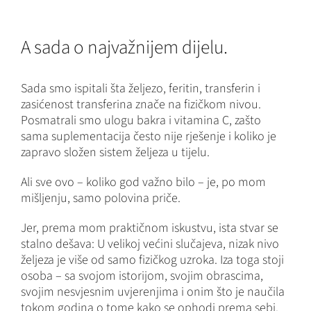
A sada o najvažnijem dijelu.
Sada smo ispitali šta željezo, feritin, transferin i
zasićenost transferina znače na fizičkom nivou.
Posmatrali smo ulogu bakra i vitamina C, zašto
sama suplementacija često nije rješenje i koliko je
zapravo složen sistem željeza u tijelu.
Ali sve ovo – koliko god važno bilo – je, po mom
mišljenju, samo polovina priče.
Jer, prema mom praktičnom iskustvu, ista stvar se
stalno dešava: U velikoj većini slučajeva, nizak nivo
željeza je više od samo fizičkog uzroka. Iza toga stoji
osoba – sa svojom istorijom, svojim obrascima,
svojim nesvjesnim uvjerenjima i onim što je naučila
tokom godina o tome kako se ophodi prema sebi.