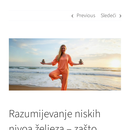
Previous
Sledeći
View
Larger
Image
Razumijevanje niskih
nivoa željeza – zašto