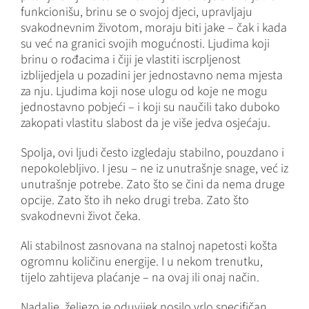
funkcionišu, brinu se o svojoj djeci, upravljaju
svakodnevnim životom, moraju biti jake – čak i kada
su već na granici svojih mogućnosti. Ljudima koji
brinu o rođacima i čiji je vlastiti iscrpljenost
izblijedjela u pozadini jer jednostavno nema mjesta
za nju. Ljudima koji nose ulogu od koje ne mogu
jednostavno pobjeći – i koji su naučili tako duboko
zakopati vlastitu slabost da je više jedva osjećaju.
Spolja, ovi ljudi često izgledaju stabilno, pouzdano i
nepokolebljivo. I jesu – ne iz unutrašnje snage, već iz
unutrašnje potrebe. Zato što se čini da nema druge
opcije. Zato što ih neko drugi treba. Zato što
svakodnevni život čeka.
Ali stabilnost zasnovana na stalnoj napetosti košta
ogromnu količinu energije. I u nekom trenutku,
tijelo zahtijeva plaćanje – na ovaj ili onaj način.
Nadalje, željezo je oduvijek nosilo vrlo specifičan