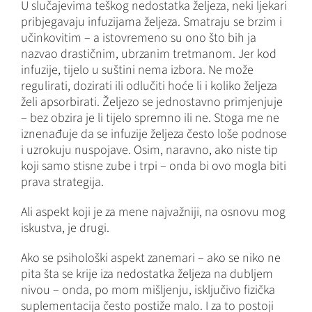
U slučajevima teškog nedostatka željeza, neki ljekari
pribjegavaju infuzijama željeza. Smatraju se brzim i
učinkovitim – a istovremeno su ono što bih ja
nazvao drastičnim, ubrzanim tretmanom. Jer kod
infuzije, tijelo u suštini nema izbora. Ne može
regulirati, dozirati ili odlučiti hoće li i koliko željeza
želi apsorbirati. Željezo se jednostavno primjenjuje
– bez obzira je li tijelo spremno ili ne. Stoga me ne
iznenađuje da se infuzije željeza često loše podnose
i uzrokuju nuspojave. Osim, naravno, ako niste tip
koji samo stisne zube i trpi – onda bi ovo mogla biti
prava strategija.
Ali aspekt koji je za mene najvažniji, na osnovu mog
iskustva, je drugi.
Ako se psihološki aspekt zanemari – ako se niko ne
pita šta se krije iza nedostatka željeza na dubljem
nivou – onda, po mom mišljenju, isključivo fizička
suplementacija često postiže malo. I za to postoji