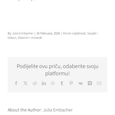
By
Julia Embacher
|
26 Februara, 2026
|
Krvne vrijednosti
,
Savjeti i
trikovi
,
Vitamini i minerali
Podijelite ovu priču, odaberite svoju
platformu!
Facebook
X
Reddit
LinkedIn
WhatsApp
Tumblr
Pinterest
Vk
Xing
Email
About the Author:
Julia Embacher