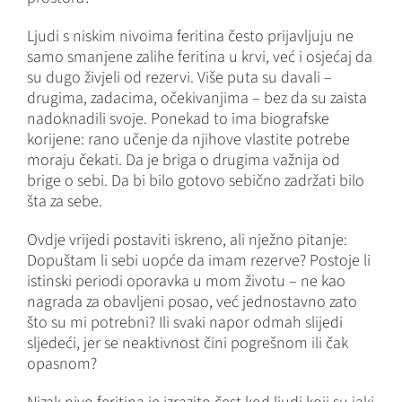
Ljudi s niskim nivoima feritina često prijavljuju ne
samo smanjene zalihe feritina u krvi, već i osjećaj da
su dugo živjeli od rezervi. Više puta su davali –
drugima, zadacima, očekivanjima – bez da su zaista
nadoknadili svoje. Ponekad to ima biografske
korijene: rano učenje da njihove vlastite potrebe
moraju čekati. Da je briga o drugima važnija od
brige o sebi. Da bi bilo gotovo sebično zadržati bilo
šta za sebe.
Ovdje vrijedi postaviti iskreno, ali nježno pitanje:
Dopuštam li sebi uopće da imam rezerve? Postoje li
istinski periodi oporavka u mom životu – ne kao
nagrada za obavljeni posao, već jednostavno zato
što su mi potrebni? Ili svaki napor odmah slijedi
sljedeći, jer se neaktivnost čini pogrešnom ili čak
opasnom?