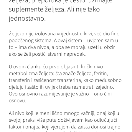
željeza, preporuka je često: uzimajte
suplemente željeza. Ali nije tako
jednostavno.
Željezo nije izolovana vrijednost u krvi, već dio fino
podešenog sistema. A ovaj sistem – uvjeren sam u
to – ima dva nivoa, a oba se moraju uzeti u obzir
ako se želi postići stvarni napredak.
U ovom članku ću prvo objasniti fizički nivo
metabolizma željeza: šta znače željezo, feritin,
transferin i zasićenost transferina, kako međusobno
djeluju i zašto ih uvijek treba razmatrati zajedno.
Ovo osnovno razumijevanje je važno – ono čini
osnovu.
Ali nivo koji je meni lično mnogo važniji, onaj koji u
svojoj praksi više puta doživljavam kao odlučujući
faktor i onaj za koji vjerujem da zaista donosi trajne