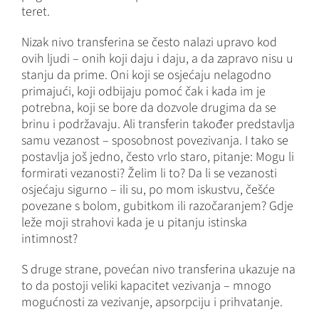
teret.
Nizak nivo transferina se često nalazi upravo kod
ovih ljudi – onih koji daju i daju, a da zapravo nisu u
stanju da prime. Oni koji se osjećaju nelagodno
primajući, koji odbijaju pomoć čak i kada im je
potrebna, koji se bore da dozvole drugima da se
brinu i podržavaju. Ali transferin također predstavlja
samu vezanost – sposobnost povezivanja. I tako se
postavlja još jedno, često vrlo staro, pitanje: Mogu li
formirati vezanosti? Želim li to? Da li se vezanosti
osjećaju sigurno – ili su, po mom iskustvu, češće
povezane s bolom, gubitkom ili razočaranjem? Gdje
leže moji strahovi kada je u pitanju istinska
intimnost?
S druge strane, povećan nivo transferina ukazuje na
to da postoji veliki kapacitet vezivanja – mnogo
mogućnosti za vezivanje, apsorpciju i prihvatanje.