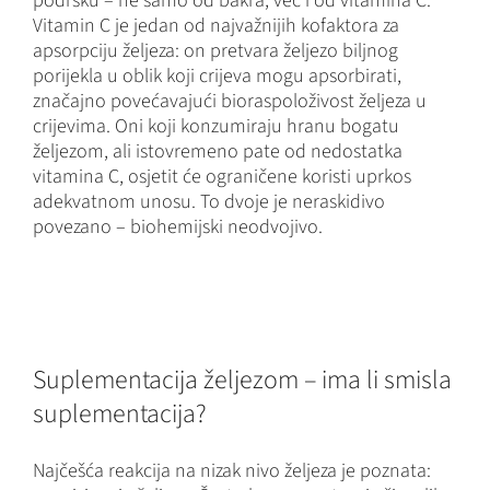
podršku – ne samo od bakra, već i od vitamina C.
Vitamin C je jedan od najvažnijih kofaktora za
apsorpciju željeza: on pretvara željezo biljnog
porijekla u oblik koji crijeva mogu apsorbirati,
značajno povećavajući bioraspoloživost željeza u
crijevima. Oni koji konzumiraju hranu bogatu
željezom, ali istovremeno pate od nedostatka
vitamina C, osjetit će ograničene koristi uprkos
adekvatnom unosu. To dvoje je neraskidivo
povezano – biohemijski neodvojivo.
Suplementacija željezom – ima li smisla
suplementacija?
Najčešća reakcija na nizak nivo željeza je poznata: