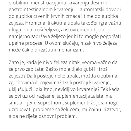
o obilnim menstruacijama, krvarenju desni ili
gastrointestinalnom krvarenju – automatski dovodi
do gubitka crvenih krvnih zrnaca i time do gubitka
željeza. Hronična ili akutna upala također igra važnu
ulogu: ona troši željezo, a istovremeno tijelo
namjerno zadržava željezo jer bi to moglo pogoršati
upalne procese. U ovom slučaju, nizak nivo željeza
može čak biti i zaštitni mehanizam.
Zato je, kada je nivo željeza nizak, veoma važno da
se prvo zapitate: Zašto moje tijelo gubi ili troši
željezo? Da li postoje neke upale, možda u zubima,
zglobovima ili crijevima? Da li postoji krvarenje,
uključujući i okultno, nevidljivo krvarenje? Tek kada
se ovi uzroci razjasne, suplementacija zaista ima
smisla – jer u suprotnom, suplementi željeza mogu
uzrokovati probleme sa želucem, mučninu ili zatvor,
a da ne riješe osnovni problem.