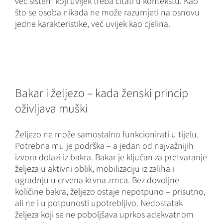
već sistem koji uvijek treba čitati u kontekstu. Kao
što se osoba nikada ne može razumjeti na osnovu
jedne karakteristike, već uvijek kao cjelina.
Bakar i željezo – kada ženski princip
oživljava muški
Željezo ne može samostalno funkcionirati u tijelu.
Potrebna mu je podrška – a jedan od najvažnijih
izvora dolazi iz bakra. Bakar je ključan za pretvaranje
željeza u aktivni oblik, mobilizaciju iz zaliha i
ugradnju u crvena krvna zrnca. Bez dovoljne
količine bakra, željezo ostaje nepotpuno – prisutno,
ali ne i u potpunosti upotrebljivo. Nedostatak
željeza koji se ne poboljšava uprkos adekvatnom